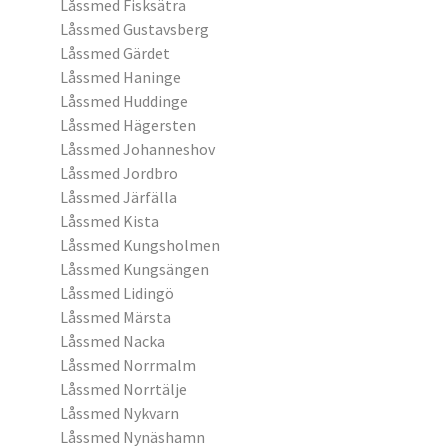
Låssmed Fisksätra
Låssmed Gustavsberg
Låssmed Gärdet
Låssmed Haninge
Låssmed Huddinge
Låssmed Hägersten
Låssmed Johanneshov
Låssmed Jordbro
Låssmed Järfälla
Låssmed Kista
Låssmed Kungsholmen
Låssmed Kungsängen
Låssmed Lidingö
Låssmed Märsta
Låssmed Nacka
Låssmed Norrmalm
Låssmed Norrtälje
Låssmed Nykvarn
Låssmed Nynäshamn