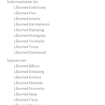
Södermanlands län
Låssmed Eskilstuna
Låssmed Flen
Låssmed Gnesta
Låssmed Katrineholm
Låssmed Nyköping
Låssmed Strängnäs
Låssmed Torshälla
Låssmed Trosa
Låssmed Oxelösund
Uppsala län
Låssmed Bålsta
Låssmed Enköping
Låssmed Knivsta
Låssmed Skutskär
Låssmed Storvreta
Låssmed Sävja
Låssmed Tierp