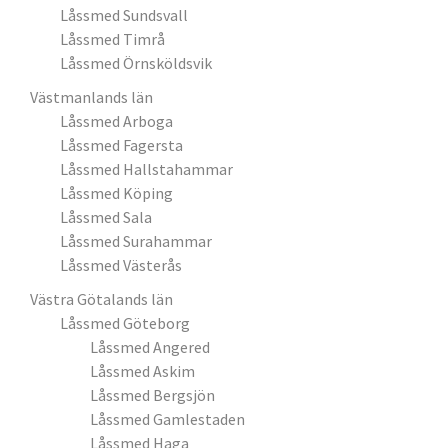
Låssmed Sundsvall
Låssmed Timrå
Låssmed Örnsköldsvik
Västmanlands län
Låssmed Arboga
Låssmed Fagersta
Låssmed Hallstahammar
Låssmed Köping
Låssmed Sala
Låssmed Surahammar
Låssmed Västerås
Västra Götalands län
Låssmed Göteborg
Låssmed Angered
Låssmed Askim
Låssmed Bergsjön
Låssmed Gamlestaden
Låssmed Haga