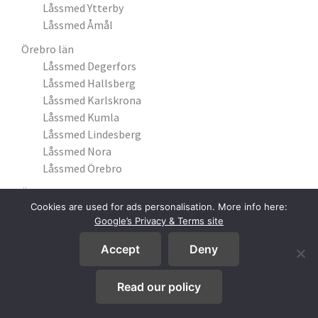
Låssmed Ytterby
Låssmed Åmål
Örebro län
Låssmed Degerfors
Låssmed Hallsberg
Låssmed Karlskrona
Låssmed Kumla
Låssmed Lindesberg
Låssmed Nora
Låssmed Örebro
Östergötlands län
Cookies are used for ads personalisation. More info here:
Låssmed Finspång
Google’s Privacy & Terms site
Låssmed Linköping
Låssmed Ljungsbro
Accept
Deny
Låssmed Mjölby
Låssmed Motala
Read our policy
Låssmed Norrköping
Låssmed Söderköping