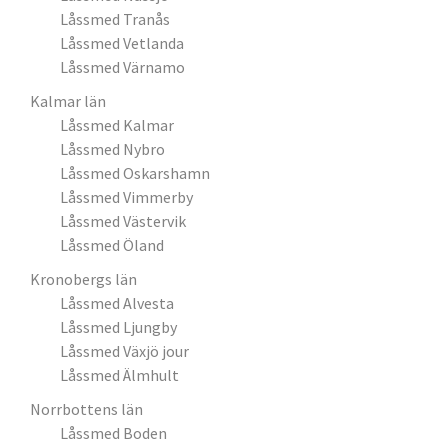
Låssmed Tranås
Låssmed Vetlanda
Låssmed Värnamo
Kalmar län
Låssmed Kalmar
Låssmed Nybro
Låssmed Oskarshamn
Låssmed Vimmerby
Låssmed Västervik
Låssmed Öland
Kronobergs län
Låssmed Alvesta
Låssmed Ljungby
Låssmed Växjö jour
Låssmed Älmhult
Norrbottens län
Låssmed Boden