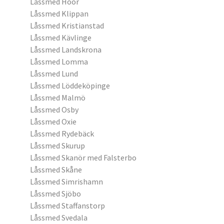
Låssmed Höör
Låssmed Klippan
Låssmed Kristianstad
Låssmed Kävlinge
Låssmed Landskrona
Låssmed Lomma
Låssmed Lund
Låssmed Löddeköpinge
Låssmed Malmö
Låssmed Osby
Låssmed Oxie
Låssmed Rydebäck
Låssmed Skurup
Låssmed Skanör med Falsterbo
Låssmed Skåne
Låssmed Simrishamn
Låssmed Sjöbo
Låssmed Staffanstorp
Låssmed Svedala