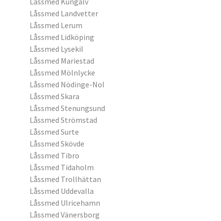
Låssmed Kungälv
Låssmed Landvetter
Låssmed Lerum
Låssmed Lidköping
Låssmed Lysekil
Låssmed Mariestad
Låssmed Mölnlycke
Låssmed Nödinge-Nol
Låssmed Skara
Låssmed Stenungsund
Låssmed Strömstad
Låssmed Surte
Låssmed Skövde
Låssmed Tibro
Låssmed Tidaholm
Låssmed Trollhättan
Låssmed Uddevalla
Låssmed Ulricehamn
Låssmed Vänersborg