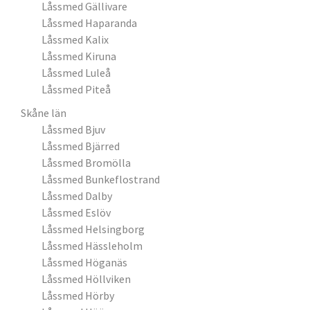
Låssmed Gällivare
Låssmed Haparanda
Låssmed Kalix
Låssmed Kiruna
Låssmed Luleå
Låssmed Piteå
Skåne län
Låssmed Bjuv
Låssmed Bjärred
Låssmed Bromölla
Låssmed Bunkeflostrand
Låssmed Dalby
Låssmed Eslöv
Låssmed Helsingborg
Låssmed Hässleholm
Låssmed Höganäs
Låssmed Höllviken
Låssmed Hörby