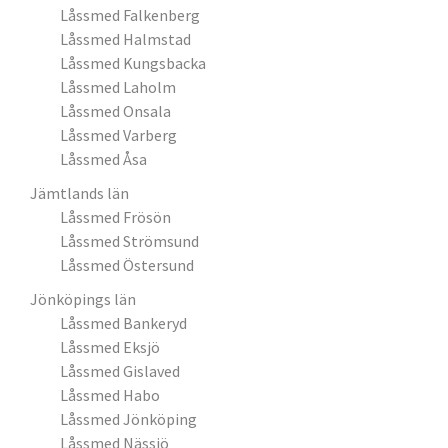
Låssmed Falkenberg
Låssmed Halmstad
Låssmed Kungsbacka
Låssmed Laholm
Låssmed Onsala
Låssmed Varberg
Låssmed Åsa
Jämtlands län
Låssmed Frösön
Låssmed Strömsund
Låssmed Östersund
Jönköpings län
Låssmed Bankeryd
Låssmed Eksjö
Låssmed Gislaved
Låssmed Habo
Låssmed Jönköping
Låssmed Nässjö