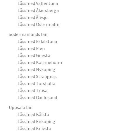
Låssmed Vallentuna
Låssmed Åkersberga
Låssmed Älvsjö
Låssmed Östermalm
Södermanlands län
Låssmed Eskilstuna
Låssmed Flen
Låssmed Gnesta
Låssmed Katrineholm
Låssmed Nyköping
Låssmed Strängnäs
Låssmed Torshälla
Låssmed Trosa
Låssmed Oxelösund
Uppsala län
Låssmed Bålsta
Låssmed Enköping
Låssmed Knivsta