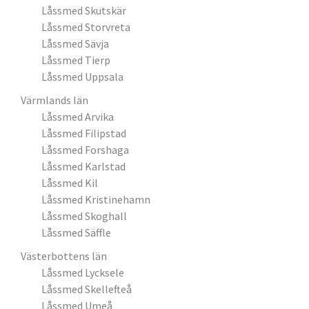
Låssmed Skutskär
Låssmed Storvreta
Låssmed Sävja
Låssmed Tierp
Låssmed Uppsala
Värmlands län
Låssmed Arvika
Låssmed Filipstad
Låssmed Forshaga
Låssmed Karlstad
Låssmed Kil
Låssmed Kristinehamn
Låssmed Skoghall
Låssmed Säffle
Västerbottens län
Låssmed Lycksele
Låssmed Skellefteå
Låssmed Umeå