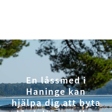
En låssmed i
Haninge kan
hjälpa dig att byta