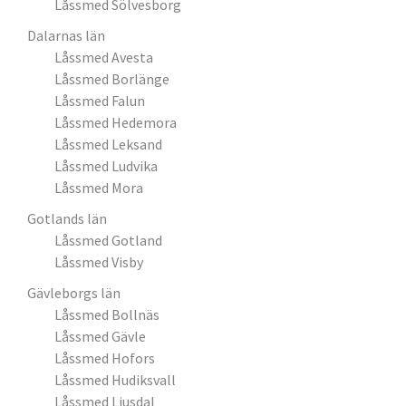
Låssmed Sölvesborg
Dalarnas län
Låssmed Avesta
Låssmed Borlänge
Låssmed Falun
Låssmed Hedemora
Låssmed Leksand
Låssmed Ludvika
Låssmed Mora
Gotlands län
Låssmed Gotland
Låssmed Visby
Gävleborgs län
Låssmed Bollnäs
Låssmed Gävle
Låssmed Hofors
Låssmed Hudiksvall
Låssmed Ljusdal