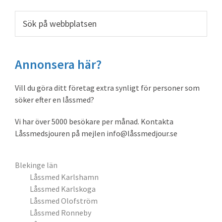
sidofält
Sök
på
webbplatsen
Annonsera här?
Vill du göra ditt företag extra synligt för personer som
söker efter en låssmed?
Vi har över 5000 besökare per månad. Kontakta
Låssmedsjouren på mejlen info@låssmedjour.se
Blekinge län
Låssmed Karlshamn
Låssmed Karlskoga
Låssmed Olofström
Låssmed Ronneby