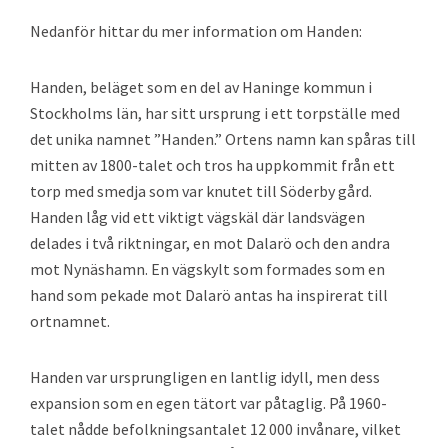
Nedanför hittar du mer information om Handen:
Handen, beläget som en del av Haninge kommun i
Stockholms län, har sitt ursprung i ett torpställe med
det unika namnet ”Handen.” Ortens namn kan spåras till
mitten av 1800-talet och tros ha uppkommit från ett
torp med smedja som var knutet till Söderby gård.
Handen låg vid ett viktigt vägskäl där landsvägen
delades i två riktningar, en mot Dalarö och den andra
mot Nynäshamn. En vägskylt som formades som en
hand som pekade mot Dalarö antas ha inspirerat till
ortnamnet.
Handen var ursprungligen en lantlig idyll, men dess
expansion som en egen tätort var påtaglig. På 1960-
talet nådde befolkningsantalet 12 000 invånare, vilket