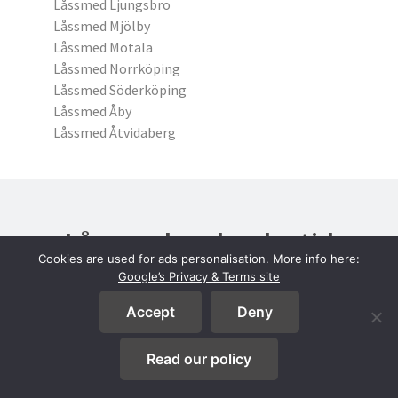
Låssmed Ljungsbro
Låssmed Mjölby
Låssmed Motala
Låssmed Norrköping
Låssmed Söderköping
Låssmed Åby
Låssmed Åtvidaberg
Låssmed under dagtid
Cookies are used for ads personalisation. More info here:
eller jour
Google’s Privacy & Terms site
Snabbt låsbyte eller låsöppning
Accept
Deny
och uppgraderingar av lås
Read our policy