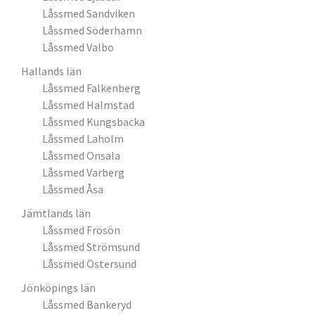
Låssmed Sandviken
Låssmed Söderhamn
Låssmed Valbo
Hallands län
Låssmed Falkenberg
Låssmed Halmstad
Låssmed Kungsbacka
Låssmed Laholm
Låssmed Onsala
Låssmed Varberg
Låssmed Åsa
Jämtlands län
Låssmed Frösön
Låssmed Strömsund
Låssmed Östersund
Jönköpings län
Låssmed Bankeryd