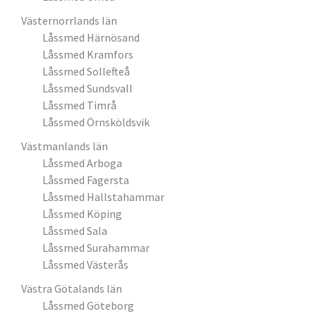
Västernorrlands län
Låssmed Härnösand
Låssmed Kramfors
Låssmed Sollefteå
Låssmed Sundsvall
Låssmed Timrå
Låssmed Örnsköldsvik
Västmanlands län
Låssmed Arboga
Låssmed Fagersta
Låssmed Hallstahammar
Låssmed Köping
Låssmed Sala
Låssmed Surahammar
Låssmed Västerås
Västra Götalands län
Låssmed Göteborg