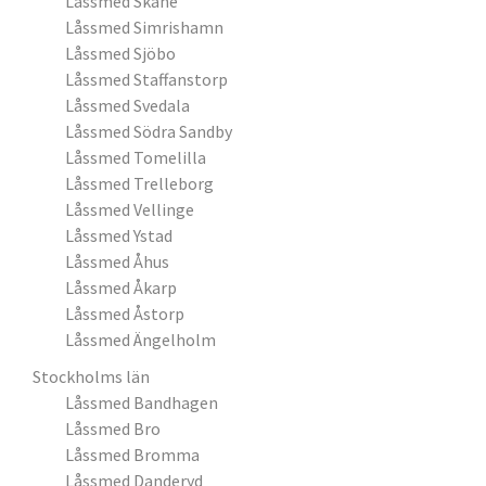
Låssmed Skåne
Låssmed Simrishamn
Låssmed Sjöbo
Låssmed Staffanstorp
Låssmed Svedala
Låssmed Södra Sandby
Låssmed Tomelilla
Låssmed Trelleborg
Låssmed Vellinge
Låssmed Ystad
Låssmed Åhus
Låssmed Åkarp
Låssmed Åstorp
Låssmed Ängelholm
Stockholms län
Låssmed Bandhagen
Låssmed Bro
Låssmed Bromma
Låssmed Danderyd