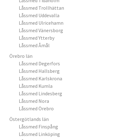
Låssmed Tidaholm
Låssmed Trollhättan
Låssmed Uddevalla
Låssmed Ulricehamn
Låssmed Vänersborg
Låssmed Ytterby
Låssmed Åmål
Örebro län
Låssmed Degerfors
Låssmed Hallsberg
Låssmed Karlskrona
Låssmed Kumla
Låssmed Lindesberg
Låssmed Nora
Låssmed Örebro
Östergötlands län
Låssmed Finspång
Låssmed Linköping