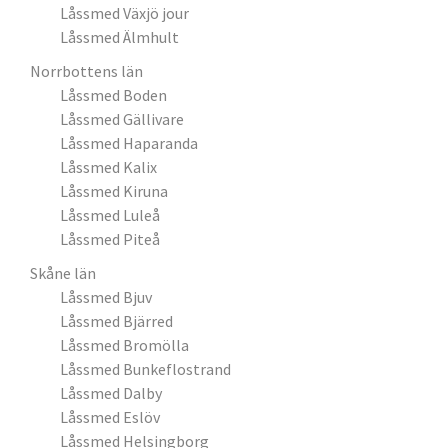
Låssmed Växjö jour
Låssmed Älmhult
Norrbottens län
Låssmed Boden
Låssmed Gällivare
Låssmed Haparanda
Låssmed Kalix
Låssmed Kiruna
Låssmed Luleå
Låssmed Piteå
Skåne län
Låssmed Bjuv
Låssmed Bjärred
Låssmed Bromölla
Låssmed Bunkeflostrand
Låssmed Dalby
Låssmed Eslöv
Låssmed Helsingborg