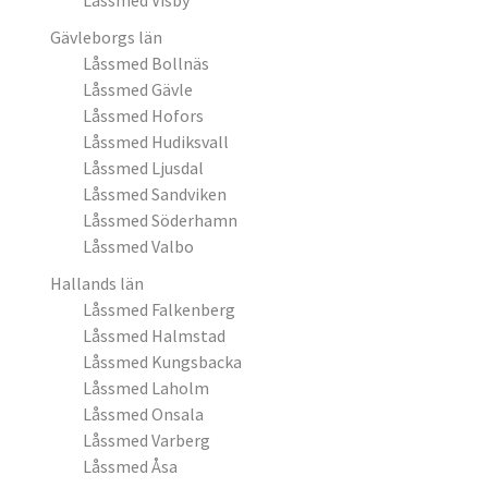
Låssmed Visby
Gävleborgs län
Låssmed Bollnäs
Låssmed Gävle
Låssmed Hofors
Låssmed Hudiksvall
Låssmed Ljusdal
Låssmed Sandviken
Låssmed Söderhamn
Låssmed Valbo
Hallands län
Låssmed Falkenberg
Låssmed Halmstad
Låssmed Kungsbacka
Låssmed Laholm
Låssmed Onsala
Låssmed Varberg
Låssmed Åsa