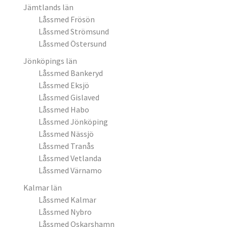
Jämtlands län
Låssmed Frösön
Låssmed Strömsund
Låssmed Östersund
Jönköpings län
Låssmed Bankeryd
Låssmed Eksjö
Låssmed Gislaved
Låssmed Habo
Låssmed Jönköping
Låssmed Nässjö
Låssmed Tranås
Låssmed Vetlanda
Låssmed Värnamo
Kalmar län
Låssmed Kalmar
Låssmed Nybro
Låssmed Oskarshamn