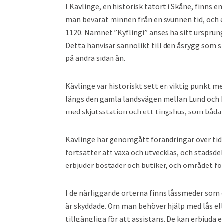
I Kävlinge, en historisk tätort i Skåne, finns 
man bevarat minnen från en svunnen tid, och 
1120. Namnet ”Kyflingi” anses ha sitt ursprung 
Detta hänvisar sannolikt till den åsrygg som 
på andra sidan ån.
Kävlinge var historiskt sett en viktig punkt 
längs den gamla landsvägen mellan Lund och L
med skjutsstation och ett tingshus, som båda ä
Kävlinge har genomgått förändringar över tid
fortsätter att växa och utvecklas, och stadsd
erbjuder bostäder och butiker, och området f
I de närliggande orterna finns låssmeder som e
är skyddade. Om man behöver hjälp med lås el
tillgängliga för att assistans. De kan erbjuda 