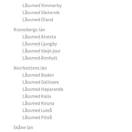
Låssmed Vimmerby
Låssmed Västervik
Låssmed Öland
Kronobergs län
Låssmed Alvesta
Låssmed Ljungby
Låssmed Växjö jour
Låssmed Älmhult
Norrbottens län
Låssmed Boden
Låssmed Gällivare
Låssmed Haparanda
Låssmed Kalix
Låssmed Kiruna
Låssmed Luleå
Låssmed Piteå
Skåne län