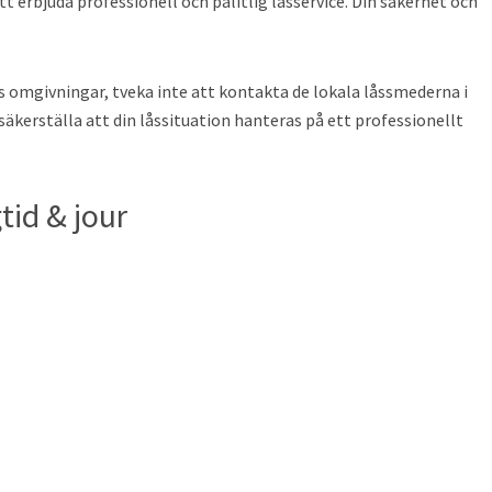
 erbjuda professionell och pålitlig låsservice. Din säkerhet och
ss omgivningar, tveka inte att kontakta de lokala låssmederna i
 säkerställa att din låssituation hanteras på ett professionellt
tid & jour