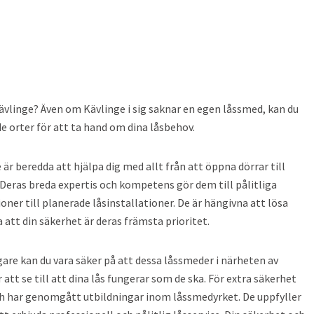
Kävlinge? Även om Kävlinge i sig saknar en egen låssmed, kan du
de orter för att ta hand om dina låsbehov.
är beredda att hjälpa dig med allt från att öppna dörrar till
a. Deras breda expertis och kompetens gör dem till pålitliga
ioner till planerade låsinstallationer. De är hängivna att lösa
 att din säkerhet är deras främsta prioritet.
are kan du vara säker på att dessa låssmeder i närheten av
t se till att dina lås fungerar som de ska. För extra säkerhet
ch har genomgått utbildningar inom låssmedyrket. De uppfyller