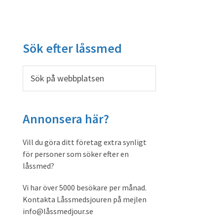
Primärt
Sök efter låssmed
sidofält
Sök
på
webbplatsen
Annonsera här?
Vill du göra ditt företag extra synligt
för personer som söker efter en
låssmed?
Vi har över 5000 besökare per månad.
Kontakta Låssmedsjouren på mejlen
info@låssmedjour.se