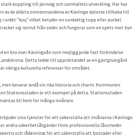
en stark koppling till järnväg och samhällets utveckling. Här har
en av de äldsta omnämnandena av Kävlinge dateras tillbaka till
i ordet ”kuv,” vilket betyder en rundaktig topp eller puckel.
sträcker sig norrut från söder och fungerar som en spets mot byn
med en bro över Kävlingeån som möjliggjorde fast förbindelse
andskrona. Detta ledde till upprättandet av en gästgivargård
r viktiga kulturella referenser för området.
, men bevarar ändå sin rika historia och charm. Kommunen
elen Stationsstaden är ett exempel på detta. Stationsstaden
örväntas bli hem för många invånare.
rbjuder sina tjänster för att säkerställa att invånarna i Kävlinge
ler andra säkerhetsåtgärder finns professionella låssmeder
expertis och rådgivning för att säkerställa att bostäder eller