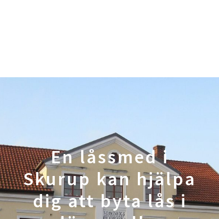
En låssmed i
Skurup kan hjälpa
dig att byta lås i