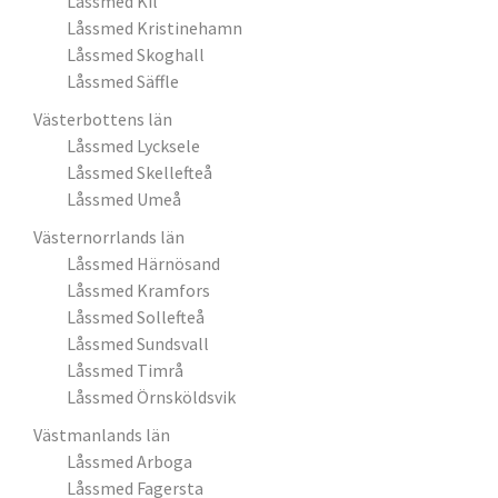
Låssmed Kil
Låssmed Kristinehamn
Låssmed Skoghall
Låssmed Säffle
Västerbottens län
Låssmed Lycksele
Låssmed Skellefteå
Låssmed Umeå
Västernorrlands län
Låssmed Härnösand
Låssmed Kramfors
Låssmed Sollefteå
Låssmed Sundsvall
Låssmed Timrå
Låssmed Örnsköldsvik
Västmanlands län
Låssmed Arboga
Låssmed Fagersta