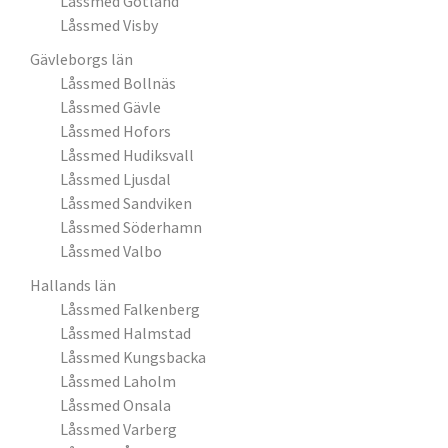
Låssmed Gotland
Låssmed Visby
Gävleborgs län
Låssmed Bollnäs
Låssmed Gävle
Låssmed Hofors
Låssmed Hudiksvall
Låssmed Ljusdal
Låssmed Sandviken
Låssmed Söderhamn
Låssmed Valbo
Hallands län
Låssmed Falkenberg
Låssmed Halmstad
Låssmed Kungsbacka
Låssmed Laholm
Låssmed Onsala
Låssmed Varberg