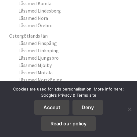
Låssmed Kumla
Låssmed Lindesberg
Låssmed Nora
Låssmed Örebro
Östergötlands län
Låssmed Finspång
Låssmed Linköping
Låssmed Ljungsbro
Låssmed Mjölby
Låssmed Motala
Låssmed Norrköping
Låssmed Söderköping
Cookies are used for ads personalisation. More info here:
Låssmed Åby
Google’s Privacy & Terms site
Låssmed Åtvidaberg
Accept
Deny
Read our policy