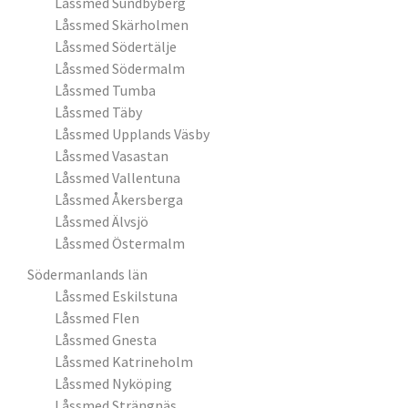
Låssmed Sundbyberg
Låssmed Skärholmen
Låssmed Södertälje
Låssmed Södermalm
Låssmed Tumba
Låssmed Täby
Låssmed Upplands Väsby
Låssmed Vasastan
Låssmed Vallentuna
Låssmed Åkersberga
Låssmed Älvsjö
Låssmed Östermalm
Södermanlands län
Låssmed Eskilstuna
Låssmed Flen
Låssmed Gnesta
Låssmed Katrineholm
Låssmed Nyköping
Låssmed Strängnäs