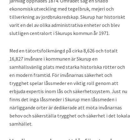
järnväg öppnades 1874. Området såg en snabb
ekonomisk utveckling med tegelbruk, mejeri och
tillverkning av jordbruksredskap. Skurup har historiskt
varit en del av olika administrativa enheter och blev
slutligen centralort i Skurups kommun år 1971.
Med en tätortsfolkmängd på cirka 8,626 och totalt
16,827 invånare i kommunen är Skurup en
samhällsvänlig plats med starka historiska rötter och
en modern framtid. För invånarnas säkerhet och
trygghet spelar låssmeder en viktig roll genom att
erbjuda expertis inom lås och säkerhetssystem. Just nu
finns det inga låssmeder i Skurup men låssmeden i
närliggande orter är dedikerade att möta invånarnas
behov och säkerställa trygghet och säkerhet i det lokala
samhället.