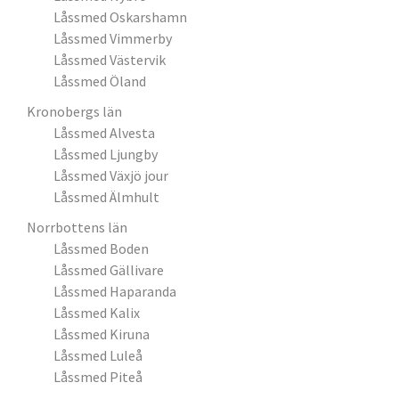
Låssmed Oskarshamn
Låssmed Vimmerby
Låssmed Västervik
Låssmed Öland
Kronobergs län
Låssmed Alvesta
Låssmed Ljungby
Låssmed Växjö jour
Låssmed Älmhult
Norrbottens län
Låssmed Boden
Låssmed Gällivare
Låssmed Haparanda
Låssmed Kalix
Låssmed Kiruna
Låssmed Luleå
Låssmed Piteå