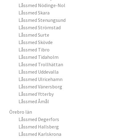
Låssmed Nödinge-Nol
Låssmed Skara
Låssmed Stenungsund
Låssmed Strömstad
Låssmed Surte
Låssmed Skövde
Låssmed Tibro
Låssmed Tidaholm
Låssmed Trollhättan
Låssmed Uddevalla
Låssmed Ulricehamn
Låssmed Vänersborg
Låssmed Ytterby
Låssmed Åmål
Örebro län
Låssmed Degerfors
Låssmed Hallsberg
Låssmed Karlskrona