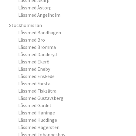
Låssmed Åkarp
Låssmed Åstorp
Låssmed Ängelholm
Stockholms län
Låssmed Bandhagen
Låssmed Bro
Låssmed Bromma
Låssmed Danderyd
Låssmed Ekerö
Låssmed Eneby
Låssmed Enskede
Låssmed Farsta
Låssmed Fisksätra
Låssmed Gustavsberg
Låssmed Gärdet
Låssmed Haninge
Låssmed Huddinge
Låssmed Hägersten
Låssmed Johanneshov