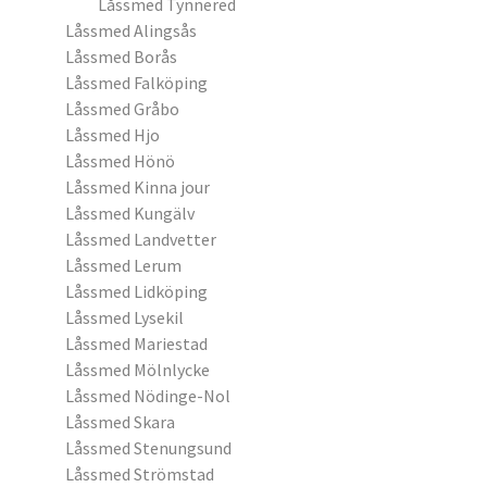
Låssmed Tynnered
Låssmed Alingsås
Låssmed Borås
Låssmed Falköping
Låssmed Gråbo
Låssmed Hjo
Låssmed Hönö
Låssmed Kinna jour
Låssmed Kungälv
Låssmed Landvetter
Låssmed Lerum
Låssmed Lidköping
Låssmed Lysekil
Låssmed Mariestad
Låssmed Mölnlycke
Låssmed Nödinge-Nol
Låssmed Skara
Låssmed Stenungsund
Låssmed Strömstad