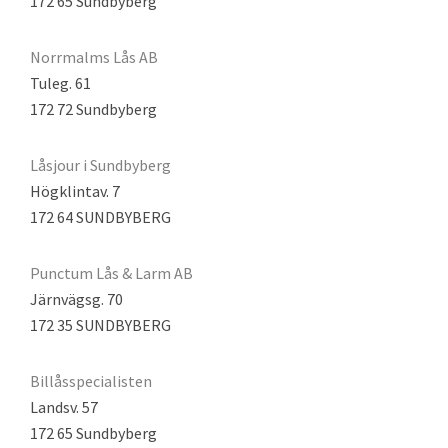
172 65 Sundbyberg
Norrmalms Lås AB
Tuleg. 61
172 72 Sundbyberg
Låsjour i Sundbyberg
Högklintav. 7
172 64 SUNDBYBERG
Punctum Lås & Larm AB
Järnvägsg. 70
172 35 SUNDBYBERG
Billåsspecialisten
Landsv. 57
172 65 Sundbyberg