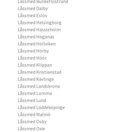
Låssmed Bunkeflostrand
Låssmed Dalby
Låssmed Eslöv
Låssmed Helsingborg
Låssmed Hässleholm
Låssmed Höganäs
Låssmed Höllviken
Låssmed Hörby
Låssmed Höör
Låssmed Klippan
Låssmed Kristianstad
Låssmed Kävlinge
Låssmed Landskrona
Låssmed Lomma
Låssmed Lund
Låssmed Löddeköpinge
Låssmed Malmö
Låssmed Osby
Låssmed Oxie