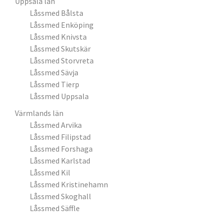
Uppsala län
Låssmed Bålsta
Låssmed Enköping
Låssmed Knivsta
Låssmed Skutskär
Låssmed Storvreta
Låssmed Sävja
Låssmed Tierp
Låssmed Uppsala
Värmlands län
Låssmed Arvika
Låssmed Filipstad
Låssmed Forshaga
Låssmed Karlstad
Låssmed Kil
Låssmed Kristinehamn
Låssmed Skoghall
Låssmed Säffle