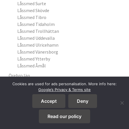
Låssmed Surte
Låssmed Skövde
Låssmed Tibro
Låssmed Tidaholm
Låssmed Trollhättan
Låssmed Uddevalla
Låssmed Ulricehamn
Låssmed Vänersborg
Låssmed Ytterby
Låssmed Åmål
Örebro län
Låssmed Degerfors
Cookies are used for ads personalisation. More info here:
Låssmed Hallsberg
Google’s Privacy & Terms site
Låssmed Karlskrona
Accept
Deny
Låssmed Kumla
Låssmed Lindesberg
Read our policy
Låssmed Nora
Låssmed Örebro