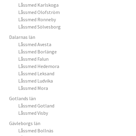
Låssmed Karlskoga
Låssmed Olofström
Låssmed Ronneby
Låssmed Sölvesborg
Dalarnas län
Låssmed Avesta
Låssmed Borlänge
Låssmed Falun
Låssmed Hedemora
Låssmed Leksand
Låssmed Ludvika
Låssmed Mora
Gotlands län
Låssmed Gotland
Låssmed Visby
Gävleborgs län
Låssmed Bollnäs