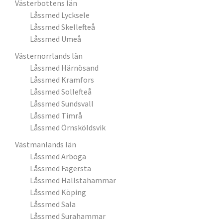
Västerbottens län
Låssmed Lycksele
Låssmed Skellefteå
Låssmed Umeå
Västernorrlands län
Låssmed Härnösand
Låssmed Kramfors
Låssmed Sollefteå
Låssmed Sundsvall
Låssmed Timrå
Låssmed Örnsköldsvik
Västmanlands län
Låssmed Arboga
Låssmed Fagersta
Låssmed Hallstahammar
Låssmed Köping
Låssmed Sala
Låssmed Surahammar