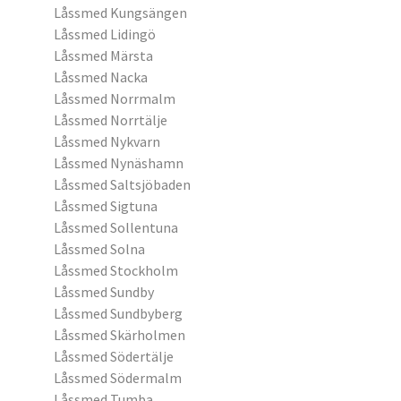
Låssmed Kungsängen
Låssmed Lidingö
Låssmed Märsta
Låssmed Nacka
Låssmed Norrmalm
Låssmed Norrtälje
Låssmed Nykvarn
Låssmed Nynäshamn
Låssmed Saltsjöbaden
Låssmed Sigtuna
Låssmed Sollentuna
Låssmed Solna
Låssmed Stockholm
Låssmed Sundby
Låssmed Sundbyberg
Låssmed Skärholmen
Låssmed Södertälje
Låssmed Södermalm
Låssmed Tumba