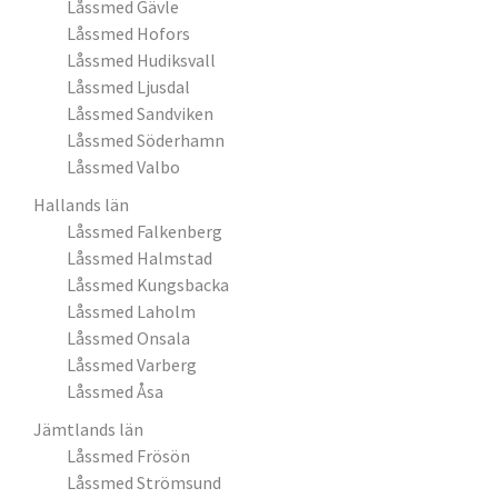
Låssmed Gävle
Låssmed Hofors
Låssmed Hudiksvall
Låssmed Ljusdal
Låssmed Sandviken
Låssmed Söderhamn
Låssmed Valbo
Hallands län
Låssmed Falkenberg
Låssmed Halmstad
Låssmed Kungsbacka
Låssmed Laholm
Låssmed Onsala
Låssmed Varberg
Låssmed Åsa
Jämtlands län
Låssmed Frösön
Låssmed Strömsund