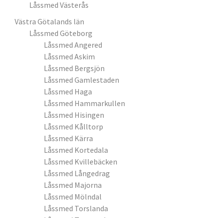
Låssmed Västerås
Västra Götalands län
Låssmed Göteborg
Låssmed Angered
Låssmed Askim
Låssmed Bergsjön
Låssmed Gamlestaden
Låssmed Haga
Låssmed Hammarkullen
Låssmed Hisingen
Låssmed Kålltorp
Låssmed Kärra
Låssmed Kortedala
Låssmed Kvillebäcken
Låssmed Långedrag
Låssmed Majorna
Låssmed Mölndal
Låssmed Torslanda