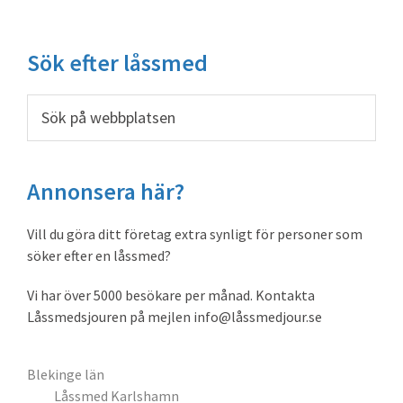
Primärt
Sök efter låssmed
sidofält
Sök
på
webbplatsen
Annonsera här?
Vill du göra ditt företag extra synligt för personer som
söker efter en låssmed?
Vi har över 5000 besökare per månad. Kontakta
Låssmedsjouren på mejlen info@låssmedjour.se
Blekinge län
Låssmed Karlshamn