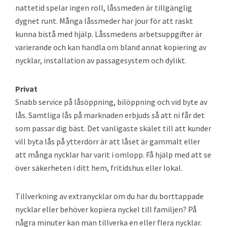
nattetid spelar ingen roll, låssmeden är tillgänglig
dygnet runt. Många låssmeder har jour för att raskt
kunna bistå med hjälp. Låssmedens arbetsuppgifter är
varierande och kan handla om bland annat kopiering av
nycklar, installation av passagesystem och dylikt.
Privat
Snabb service på låsöppning, bilöppning och vid byte av
lås. Samtliga lås på marknaden erbjuds så att ni får det
som passar dig bäst. Det vanligaste skälet till att kunder
vill byta lås på ytterdörr är att låset är gammalt eller
att många nycklar har varit i omlopp. Få hjälp med att se
över säkerheten i ditt hem, fritidshus eller lokal.
Tillverkning av extranycklar om du har du borttappade
nycklar eller behöver kopiera nyckel till familjen? På
några minuter kan man tillverka en eller flera nycklar.