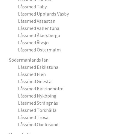
Låssmed Täby
Låssmed Upplands Väsby
Låssmed Vasastan
Låssmed Vallentuna
Låssmed Åkersberga
Låssmed Älvsjö
Låssmed Östermalm
Södermanlands län
Låssmed Eskilstuna
Låssmed Flen
Låssmed Gnesta
Låssmed Katrineholm
Låssmed Nyköping
Låssmed Strängnäs
Låssmed Torshälla
Låssmed Trosa
Låssmed Oxelösund