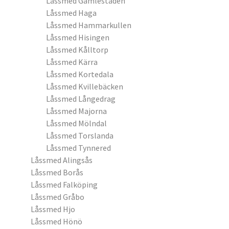
Låssmed Gamlestaden
Låssmed Haga
Låssmed Hammarkullen
Låssmed Hisingen
Låssmed Kålltorp
Låssmed Kärra
Låssmed Kortedala
Låssmed Kvillebäcken
Låssmed Långedrag
Låssmed Majorna
Låssmed Mölndal
Låssmed Torslanda
Låssmed Tynnered
Låssmed Alingsås
Låssmed Borås
Låssmed Falköping
Låssmed Gråbo
Låssmed Hjo
Låssmed Hönö