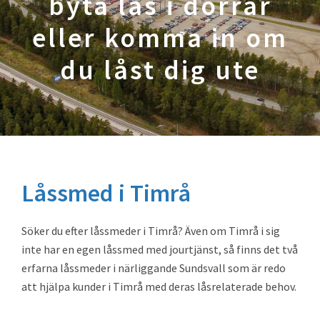
byta lås i dörrar
eller komma in om
du låst dig ute
Låssmed i Timrå
Söker du efter låssmeder i Timrå? Även om Timrå i sig
inte har en egen låssmed med jourtjänst, så finns det två
erfarna låssmeder i närliggande Sundsvall som är redo
att hjälpa kunder i Timrå med deras låsrelaterade behov.