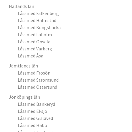
Hallands län
Låssmed Falkenberg
Låssmed Halmstad
Låssmed Kungsbacka
Låssmed Laholm
Låssmed Onsala
Låssmed Varberg
Låssmed Åsa
Jämtlands län
Låssmed Frösön
Låssmed Strömsund
Låssmed Östersund
Jönköpings län
Låssmed Bankeryd
Låssmed Eksjö
Låssmed Gislaved
Låssmed Habo