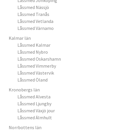
Låssmed Jönköping
Låssmed Nässjö
Låssmed Tranås
Låssmed Vetlanda
Låssmed Värnamo
Kalmar län
Låssmed Kalmar
Låssmed Nybro
Låssmed Oskarshamn
Låssmed Vimmerby
Låssmed Västervik
Låssmed Öland
Kronobergs län
Låssmed Alvesta
Låssmed Ljungby
Låssmed Växjö jour
Låssmed Älmhult
Norrbottens län