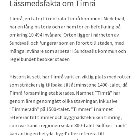
Låssmedsfakta om Timrå
Timrå, en tätort i centrala Timrå kommun i Medelpad,
har en lång historia och är hem för en befolkning på
omkring 10 494 invånare. Orten ligger i närheten av
Sundsvall och fungerar som en förort till staden, med
många invånare som arbetar i Sundsvalls kommun och
regelbundet besöker staden.
Historiskt sett har Timrå varit en viktig plats med rötter
som sträcker sig tillbaka till åtminstone 1400-talet, då
Timrå församling etablerades. Namnet ”Timrå” har
genom åren genomgått olika stavningar, inklusive
”Timmeradh” på 1500-talet. ”Timmer” i namnet
refererar till timmer och byggnadstekniken timring,
som var känd i regionen sedan 800-talet. Suffixet ”radh”
kan antingen betyda ’bygd’ eller referera till