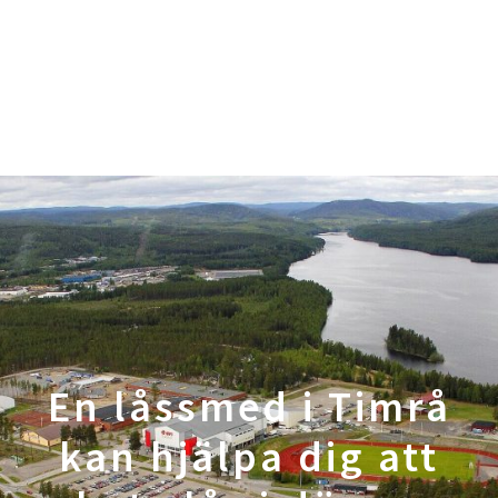
En låssmed i Timrå
kan hjälpa dig att