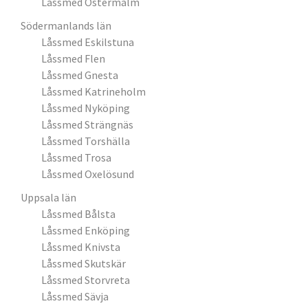
Låssmed Östermalm
Södermanlands län
Låssmed Eskilstuna
Låssmed Flen
Låssmed Gnesta
Låssmed Katrineholm
Låssmed Nyköping
Låssmed Strängnäs
Låssmed Torshälla
Låssmed Trosa
Låssmed Oxelösund
Uppsala län
Låssmed Bålsta
Låssmed Enköping
Låssmed Knivsta
Låssmed Skutskär
Låssmed Storvreta
Låssmed Sävja