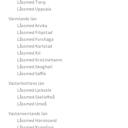
Låssmed Tierp
Låssmed Uppsala
Värmlands län
Låssmed Arvika
Låssmed Filipstad
Låssmed Forshaga
Låssmed Karlstad
Låssmed Kil
Låssmed Kristinehamn
Låssmed Skoghall
Låssmed Säffle
Västerbottens län
Låssmed Lycksele
Låssmed Skellefteå
Låssmed Umeå
Västernorrlands län
Låssmed Härnösand
Låssmed Kramfors