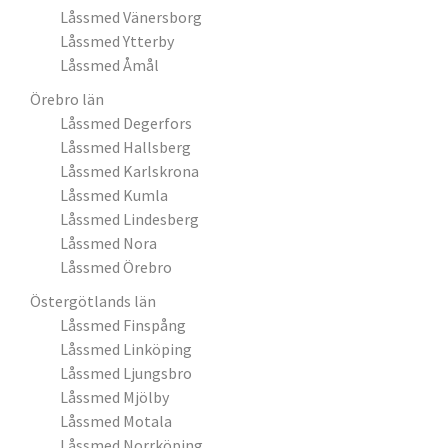
Låssmed Vänersborg
Låssmed Ytterby
Låssmed Åmål
Örebro län
Låssmed Degerfors
Låssmed Hallsberg
Låssmed Karlskrona
Låssmed Kumla
Låssmed Lindesberg
Låssmed Nora
Låssmed Örebro
Östergötlands län
Låssmed Finspång
Låssmed Linköping
Låssmed Ljungsbro
Låssmed Mjölby
Låssmed Motala
Låssmed Norrköping