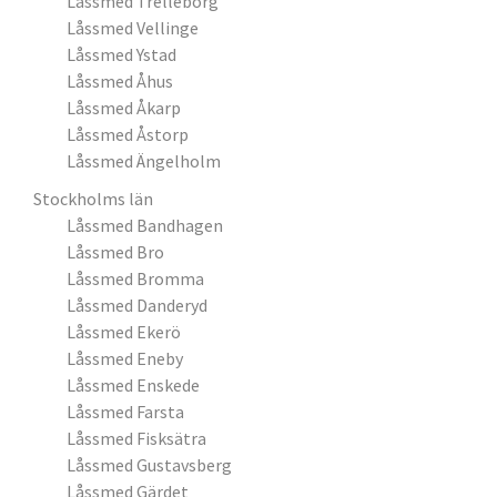
Låssmed Trelleborg
Låssmed Vellinge
Låssmed Ystad
Låssmed Åhus
Låssmed Åkarp
Låssmed Åstorp
Låssmed Ängelholm
Stockholms län
Låssmed Bandhagen
Låssmed Bro
Låssmed Bromma
Låssmed Danderyd
Låssmed Ekerö
Låssmed Eneby
Låssmed Enskede
Låssmed Farsta
Låssmed Fisksätra
Låssmed Gustavsberg
Låssmed Gärdet