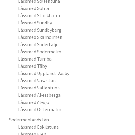
Låssmed Sollentuna
Låssmed Solna
Låssmed Stockholm
Låssmed Sundby
Låssmed Sundbyberg
Låssmed Skärholmen
Låssmed Södertälje
Låssmed Södermalm
Låssmed Tumba
Låssmed Täby
Låssmed Upplands Väsby
Låssmed Vasastan
Låssmed Vallentuna
Låssmed Åkersberga
Låssmed Älvsjö
Låssmed Östermalm
Södermanlands län
Låssmed Eskilstuna
Låssmed Flen