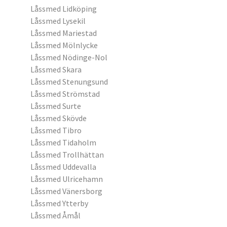
Låssmed Lidköping
Låssmed Lysekil
Låssmed Mariestad
Låssmed Mölnlycke
Låssmed Nödinge-Nol
Låssmed Skara
Låssmed Stenungsund
Låssmed Strömstad
Låssmed Surte
Låssmed Skövde
Låssmed Tibro
Låssmed Tidaholm
Låssmed Trollhättan
Låssmed Uddevalla
Låssmed Ulricehamn
Låssmed Vänersborg
Låssmed Ytterby
Låssmed Åmål