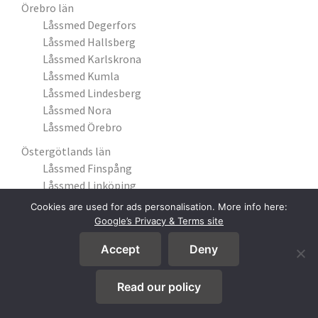
Örebro län
Låssmed Degerfors
Låssmed Hallsberg
Låssmed Karlskrona
Låssmed Kumla
Låssmed Lindesberg
Låssmed Nora
Låssmed Örebro
Östergötlands län
Låssmed Finspång
Låssmed Linköping
Låssmed Ljungsbro
Cookies are used for ads personalisation. More info here:
Låssmed Mjölby
Google’s Privacy & Terms site
Låssmed Motala
Accept
Deny
Låssmed Norrköping
Låssmed Söderköping
Read our policy
Låssmed Åby
Låssmed Åtvidaberg