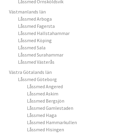
Låssmed Örnsköldsvik
Västmanlands län
Låssmed Arboga
Låssmed Fagersta
Låssmed Hallstahammar
Låssmed Köping
Låssmed Sala
Låssmed Surahammar
Låssmed Västerås
Västra Götalands län
Låssmed Göteborg
Låssmed Angered
Låssmed Askim
Låssmed Bergsjön
Låssmed Gamlestaden
Låssmed Haga
Låssmed Hammarkullen
Låssmed Hisingen