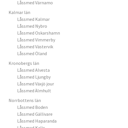
Låssmed Värnamo
Kalmar län
Låssmed Kalmar
Låssmed Nybro
Låssmed Oskarshamn
Låssmed Vimmerby
Låssmed Västervik
Låssmed Öland
Kronobergs län
Låssmed Alvesta
Låssmed Ljungby
Låssmed Växjö jour
Låssmed Älmhult
Norrbottens län
Låssmed Boden
Låssmed Gällivare
Låssmed Haparanda
Låssmed Kalix