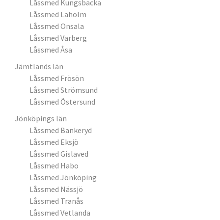
Låssmed Kungsbacka
Låssmed Laholm
Låssmed Onsala
Låssmed Varberg
Låssmed Åsa
Jämtlands län
Låssmed Frösön
Låssmed Strömsund
Låssmed Östersund
Jönköpings län
Låssmed Bankeryd
Låssmed Eksjö
Låssmed Gislaved
Låssmed Habo
Låssmed Jönköping
Låssmed Nässjö
Låssmed Tranås
Låssmed Vetlanda