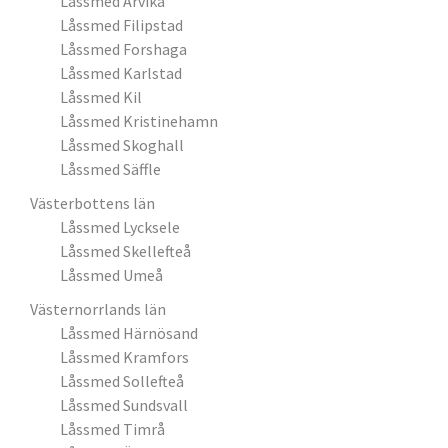
Låssmed Arvika
Låssmed Filipstad
Låssmed Forshaga
Låssmed Karlstad
Låssmed Kil
Låssmed Kristinehamn
Låssmed Skoghall
Låssmed Säffle
Västerbottens län
Låssmed Lycksele
Låssmed Skellefteå
Låssmed Umeå
Västernorrlands län
Låssmed Härnösand
Låssmed Kramfors
Låssmed Sollefteå
Låssmed Sundsvall
Låssmed Timrå