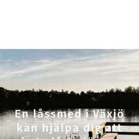
En låssmed i Växjö
kan hjälpa dig att