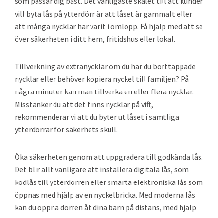
som passar dig bäst. Det vanligaste skälet till att kunder
vill byta lås på ytterdörr är att låset är gammalt eller
att många nycklar har varit i omlopp. Få hjälp med att se
över säkerheten i ditt hem, fritidshus eller lokal.
Tillverkning av extranycklar om du har du borttappade
nycklar eller behöver kopiera nyckel till familjen? På
några minuter kan man tillverka en eller flera nycklar.
Misstänker du att det finns nycklar på vift,
rekommenderar vi att du byter ut låset i samtliga
ytterdörrar för säkerhets skull.
Öka säkerheten genom att uppgradera till godkända lås.
Det blir allt vanligare att installera digitala lås, som
kodlås till ytterdörren eller smarta elektroniska lås som
öppnas med hjälp av en nyckelbricka. Med moderna lås
kan du öppna dörren åt dina barn på distans, med hjälp