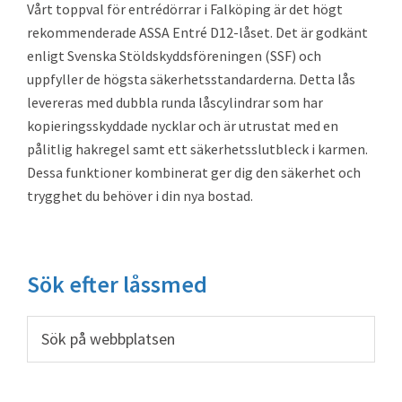
Vårt toppval för entrédörrar i Falköping är det högt
rekommenderade ASSA Entré D12-låset. Det är godkänt
enligt Svenska Stöldskyddsföreningen (SSF) och
uppfyller de högsta säkerhetsstandarderna. Detta lås
levereras med dubbla runda låscylindrar som har
kopieringsskyddade nycklar och är utrustat med en
pålitlig hakregel samt ett säkerhetsslutbleck i karmen.
Dessa funktioner kombinerat ger dig den säkerhet och
trygghet du behöver i din nya bostad.
Primärt
Sök efter låssmed
sidofält
Sök
på
webbplatsen