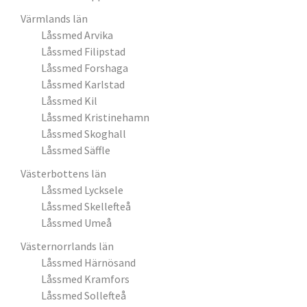
Värmlands län
Låssmed Arvika
Låssmed Filipstad
Låssmed Forshaga
Låssmed Karlstad
Låssmed Kil
Låssmed Kristinehamn
Låssmed Skoghall
Låssmed Säffle
Västerbottens län
Låssmed Lycksele
Låssmed Skellefteå
Låssmed Umeå
Västernorrlands län
Låssmed Härnösand
Låssmed Kramfors
Låssmed Sollefteå