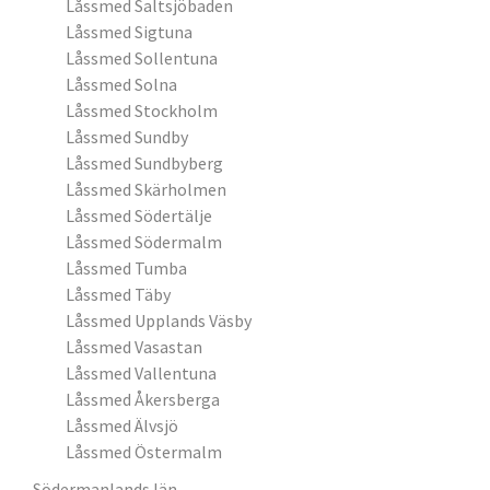
Låssmed Saltsjöbaden
Låssmed Sigtuna
Låssmed Sollentuna
Låssmed Solna
Låssmed Stockholm
Låssmed Sundby
Låssmed Sundbyberg
Låssmed Skärholmen
Låssmed Södertälje
Låssmed Södermalm
Låssmed Tumba
Låssmed Täby
Låssmed Upplands Väsby
Låssmed Vasastan
Låssmed Vallentuna
Låssmed Åkersberga
Låssmed Älvsjö
Låssmed Östermalm
Södermanlands län