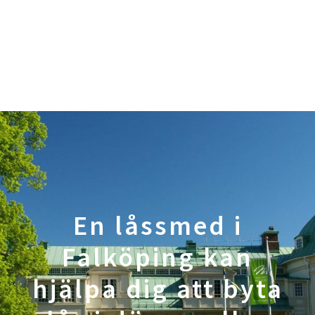
En låssmed i
Falköping kan
hjälpa dig att byta