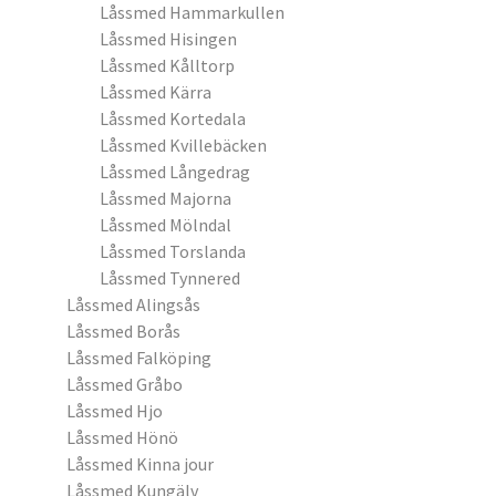
Låssmed Hammarkullen
Låssmed Hisingen
Låssmed Kålltorp
Låssmed Kärra
Låssmed Kortedala
Låssmed Kvillebäcken
Låssmed Långedrag
Låssmed Majorna
Låssmed Mölndal
Låssmed Torslanda
Låssmed Tynnered
Låssmed Alingsås
Låssmed Borås
Låssmed Falköping
Låssmed Gråbo
Låssmed Hjo
Låssmed Hönö
Låssmed Kinna jour
Låssmed Kungälv