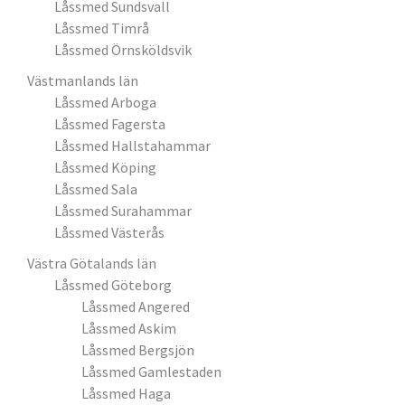
Låssmed Sundsvall
Låssmed Timrå
Låssmed Örnsköldsvik
Västmanlands län
Låssmed Arboga
Låssmed Fagersta
Låssmed Hallstahammar
Låssmed Köping
Låssmed Sala
Låssmed Surahammar
Låssmed Västerås
Västra Götalands län
Låssmed Göteborg
Låssmed Angered
Låssmed Askim
Låssmed Bergsjön
Låssmed Gamlestaden
Låssmed Haga