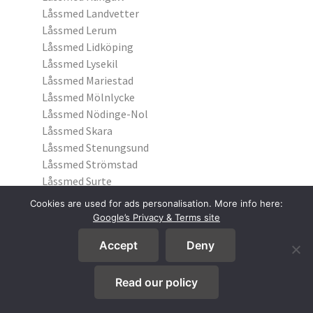
Låssmed Landvetter
Låssmed Lerum
Låssmed Lidköping
Låssmed Lysekil
Låssmed Mariestad
Låssmed Mölnlycke
Låssmed Nödinge-Nol
Låssmed Skara
Låssmed Stenungsund
Låssmed Strömstad
Låssmed Surte
Låssmed Skövde
Cookies are used for ads personalisation. More info here:
Låssmed Tibro
Google’s Privacy & Terms site
Låssmed Tidaholm
Accept
Deny
Låssmed Trollhättan
Låssmed Uddevalla
Låssmed Ulricehamn
Read our policy
Låssmed Vänersborg