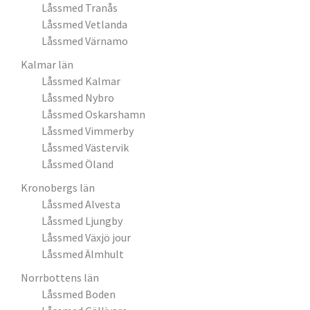
Låssmed Tranås
Låssmed Vetlanda
Låssmed Värnamo
Kalmar län
Låssmed Kalmar
Låssmed Nybro
Låssmed Oskarshamn
Låssmed Vimmerby
Låssmed Västervik
Låssmed Öland
Kronobergs län
Låssmed Alvesta
Låssmed Ljungby
Låssmed Växjö jour
Låssmed Älmhult
Norrbottens län
Låssmed Boden