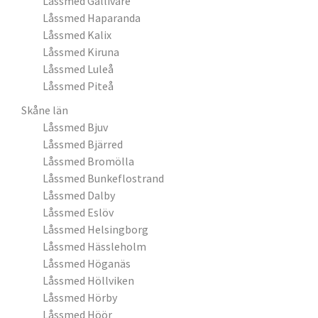
Låssmed Gällivare
Låssmed Haparanda
Låssmed Kalix
Låssmed Kiruna
Låssmed Luleå
Låssmed Piteå
Skåne län
Låssmed Bjuv
Låssmed Bjärred
Låssmed Bromölla
Låssmed Bunkeflostrand
Låssmed Dalby
Låssmed Eslöv
Låssmed Helsingborg
Låssmed Hässleholm
Låssmed Höganäs
Låssmed Höllviken
Låssmed Hörby
Låssmed Höör