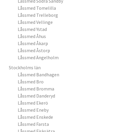
Låssmed Södra Sandby
Låssmed Tomelilla
Låssmed Trelleborg
Låssmed Vellinge
Låssmed Ystad
Låssmed Åhus
Låssmed Åkarp
Låssmed Åstorp
Låssmed Ängelholm
Stockholms län
Låssmed Bandhagen
Låssmed Bro
Låssmed Bromma
Låssmed Danderyd
Låssmed Ekerö
Låssmed Eneby
Låssmed Enskede
Låssmed Farsta
Låssmed Fisksätra