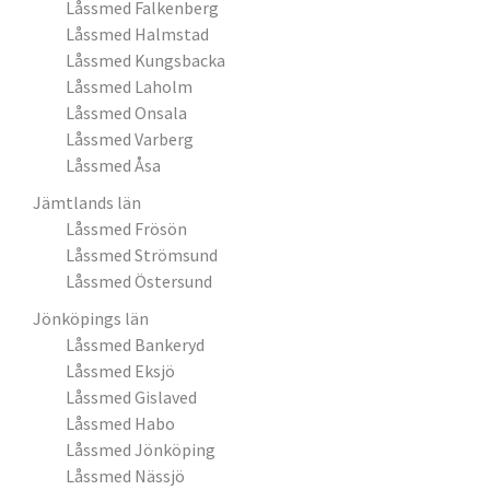
Låssmed Falkenberg
Låssmed Halmstad
Låssmed Kungsbacka
Låssmed Laholm
Låssmed Onsala
Låssmed Varberg
Låssmed Åsa
Jämtlands län
Låssmed Frösön
Låssmed Strömsund
Låssmed Östersund
Jönköpings län
Låssmed Bankeryd
Låssmed Eksjö
Låssmed Gislaved
Låssmed Habo
Låssmed Jönköping
Låssmed Nässjö