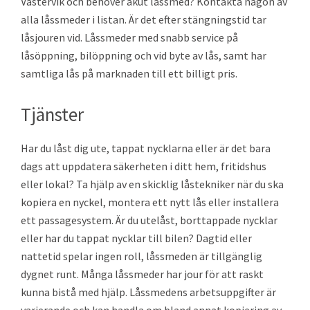
Västervik och behöver akut låssmed? Kontakta någon av
alla låssmeder i listan. Är det efter stängningstid tar
låsjouren vid. Låssmeder med snabb service på
låsöppning, bilöppning och vid byte av lås, samt har
samtliga lås på marknaden till ett billigt pris.
Tjänster
Har du låst dig ute, tappat nycklarna eller är det bara
dags att uppdatera säkerheten i ditt hem, fritidshus
eller lokal? Ta hjälp av en skicklig låstekniker när du ska
kopiera en nyckel, montera ett nytt lås eller installera
ett passagesystem. Är du utelåst, borttappade nycklar
eller har du tappat nycklar till bilen? Dagtid eller
nattetid spelar ingen roll, låssmeden är tillgänglig
dygnet runt. Många låssmeder har jour för att raskt
kunna bistå med hjälp. Låssmedens arbetsuppgifter är