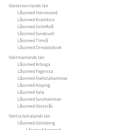
Västernorrlands län
Låssmed Härnösand
Låssmed Kramfors
Låssmed Sollefteå
Låssmed Sundsvall
Låssmed Timrå
Låssmed Örnsköldsvik
Västmanlands län
Låssmed Arboga
Låssmed Fagersta
Låssmed Hallstahammar
Låssmed Köping
Låssmed Sala
Låssmed Surahammar
Låssmed Västerås
Västra Götalands län
Låssmed Göteborg
Låssmed Angered