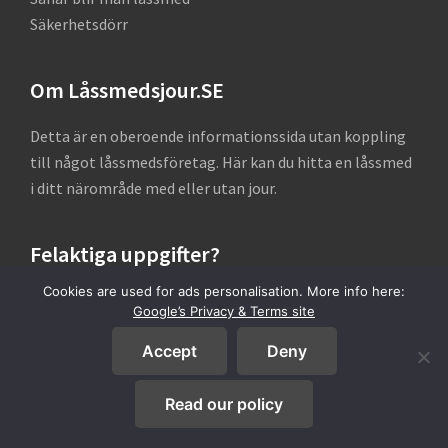
Säkerhetsdörr
Om Låssmedsjour.SE
Detta är en oberoende informationssida utan koppling
till något låssmedsföretag. Här kan du hitta en låssmed
i ditt närområde med eller utan jour.
Felaktiga uppgifter?
Cookies are used for ads personalisation. More info here:
Finns ditt företag med här men med felaktiga uppgifter?
Google’s Privacy & Terms site
Kontakta oss på info@låssmedjour.se så korrigerar vi era
Accept
Deny
uppgifter.
Read our policy