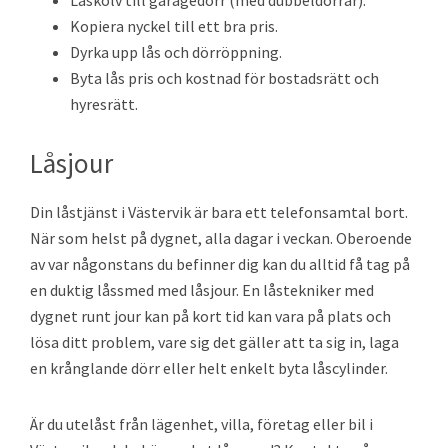
Låskolv till garagedörr (med dubbeldörrar).
Kopiera nyckel till ett bra pris.
Dyrka upp lås och dörröppning.
Byta lås pris och kostnad för bostadsrätt och
hyresrätt.
Låsjour
Din låstjänst i Västervik är bara ett telefonsamtal bort.
När som helst på dygnet, alla dagar i veckan. Oberoende
av var någonstans du befinner dig kan du alltid få tag på
en duktig låssmed med låsjour. En låstekniker med
dygnet runt jour kan på kort tid kan vara på plats och
lösa ditt problem, vare sig det gäller att ta sig in, laga
en krånglande dörr eller helt enkelt byta låscylinder.
Är du utelåst från lägenhet, villa, företag eller bil i