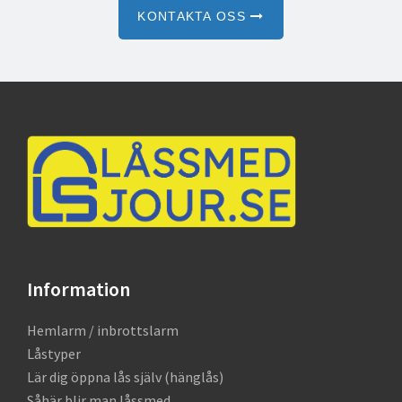
KONTAKTA OSS
Footer
Information
Hemlarm / inbrottslarm
Låstyper
Lär dig öppna lås själv (hänglås)
Såhär blir man låssmed