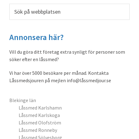
sidofält
Sök
på
webbplatsen
Annonsera här?
Vill du göra ditt företag extra synligt för personer som
söker efter en låssmed?
Vi har över 5000 besökare per månad. Kontakta
Låssmedsjouren på mejlen info@låssmedjour.se
Blekinge län
Låssmed Karlshamn
Låssmed Karlskoga
Låssmed Olofström
Låssmed Ronneby
Låssmed Sölvesborg