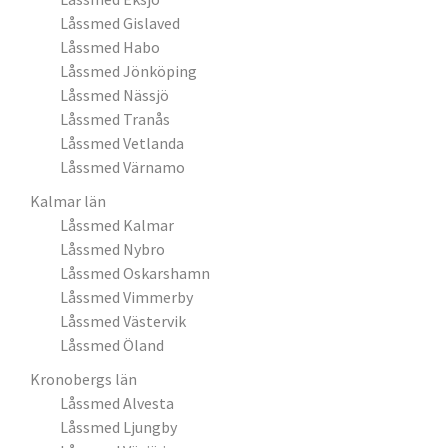
Låssmed Gislaved
Låssmed Habo
Låssmed Jönköping
Låssmed Nässjö
Låssmed Tranås
Låssmed Vetlanda
Låssmed Värnamo
Kalmar län
Låssmed Kalmar
Låssmed Nybro
Låssmed Oskarshamn
Låssmed Vimmerby
Låssmed Västervik
Låssmed Öland
Kronobergs län
Låssmed Alvesta
Låssmed Ljungby