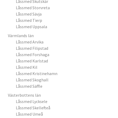
Låssmed Skutskär
Låssmed Storvreta
Låssmed Sävja
Låssmed Tierp
Låssmed Uppsala
Värmlands län
Låssmed Arvika
Låssmed Filipstad
Låssmed Forshaga
Låssmed Karlstad
Låssmed Kil
Låssmed Kristinehamn
Låssmed Skoghall
Låssmed Säffle
Västerbottens län
Låssmed Lycksele
Låssmed Skellefteå
Låssmed Umeå