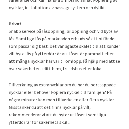
varierande och kan handla om bland annat kopiering av
nycklar, installation av passagesystem och dylikt.
Privat
Snabb service på låsöppning, bilöppning och vid byte av
lås. Samtliga lås på marknaden erbjuds så att ni får det
som passar dig bäst. Det vanligaste skälet till att kunder
vill byta lås på ytterdörr är att låset är gammalt eller
att många nycklar har varit i omlopp. Få hjälp med att se
över säkerheten i ditt hem, fritidshus eller lokal.
Tillverkning av extranycklar om du har du borttappade
nycklar eller behöver kopiera nyckel till familjen? På
några minuter kan man tillverka en eller flera nycklar.
Misstänker du att det finns nycklar på vift,
rekommenderar vi att du byter ut låset i samtliga
ytterdörrar för säkerhets skull.