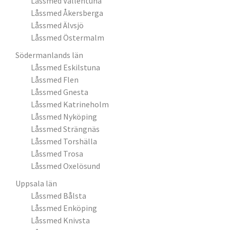
Låssmed Vallentuna
Låssmed Åkersberga
Låssmed Älvsjö
Låssmed Östermalm
Södermanlands län
Låssmed Eskilstuna
Låssmed Flen
Låssmed Gnesta
Låssmed Katrineholm
Låssmed Nyköping
Låssmed Strängnäs
Låssmed Torshälla
Låssmed Trosa
Låssmed Oxelösund
Uppsala län
Låssmed Bålsta
Låssmed Enköping
Låssmed Knivsta