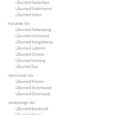
Låssmed Sandviken
Låssmed Söderhamn
Låssmed Valbo
Hallands län
Låssmed Falkenberg
Låssmed Halmstad
Låssmed Kungsbacka
Låssmed Laholm
Låssmed Onsala
Låssmed Varberg
Låssmed Åsa
Jämtlands län
Låssmed Frösön
Låssmed Strömsund
Låssmed Östersund
Jönköpings län
Låssmed Bankeryd
Låssmed Eksjö