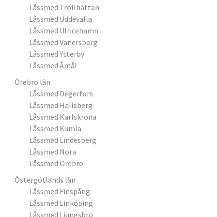
Låssmed Trollhättan
Låssmed Uddevalla
Låssmed Ulricehamn
Låssmed Vänersborg
Låssmed Ytterby
Låssmed Åmål
Örebro län
Låssmed Degerfors
Låssmed Hallsberg
Låssmed Karlskrona
Låssmed Kumla
Låssmed Lindesberg
Låssmed Nora
Låssmed Örebro
Östergötlands län
Låssmed Finspång
Låssmed Linköping
Låssmed Ljungsbro