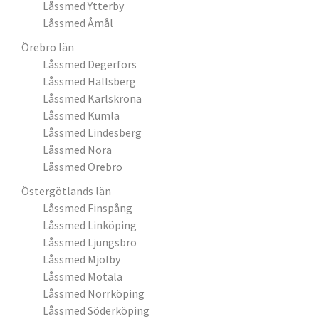
Låssmed Ytterby
Låssmed Åmål
Örebro län
Låssmed Degerfors
Låssmed Hallsberg
Låssmed Karlskrona
Låssmed Kumla
Låssmed Lindesberg
Låssmed Nora
Låssmed Örebro
Östergötlands län
Låssmed Finspång
Låssmed Linköping
Låssmed Ljungsbro
Låssmed Mjölby
Låssmed Motala
Låssmed Norrköping
Låssmed Söderköping