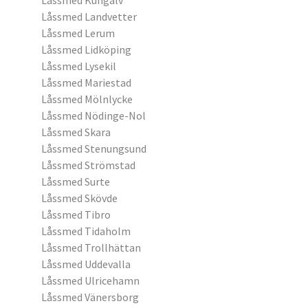
Låssmed Kungälv
Låssmed Landvetter
Låssmed Lerum
Låssmed Lidköping
Låssmed Lysekil
Låssmed Mariestad
Låssmed Mölnlycke
Låssmed Nödinge-Nol
Låssmed Skara
Låssmed Stenungsund
Låssmed Strömstad
Låssmed Surte
Låssmed Skövde
Låssmed Tibro
Låssmed Tidaholm
Låssmed Trollhättan
Låssmed Uddevalla
Låssmed Ulricehamn
Låssmed Vänersborg