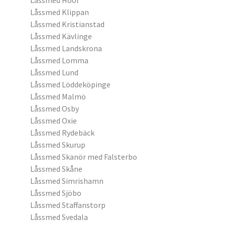
Låssmed Höör
Låssmed Klippan
Låssmed Kristianstad
Låssmed Kävlinge
Låssmed Landskrona
Låssmed Lomma
Låssmed Lund
Låssmed Löddeköpinge
Låssmed Malmö
Låssmed Osby
Låssmed Oxie
Låssmed Rydebäck
Låssmed Skurup
Låssmed Skanör med Falsterbo
Låssmed Skåne
Låssmed Simrishamn
Låssmed Sjöbo
Låssmed Staffanstorp
Låssmed Svedala