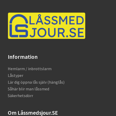
Footer
Information
Hemlarm / inbrottslarm
Låstyper
Lär dig öppna lås själv (hänglås)
Såhär blir man låssmed
Säkerhetsdörr
Om Låssmedsjour.SE