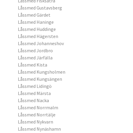
Låssmed Fisksätra
Låssmed Gustavsberg
Låssmed Gärdet
Låssmed Haninge
Låssmed Huddinge
Låssmed Hägersten
Låssmed Johanneshov
Låssmed Jordbro
Låssmed Järfälla
Låssmed Kista
Låssmed Kungsholmen
Låssmed Kungsängen
Låssmed Lidingö
Låssmed Märsta
Låssmed Nacka
Låssmed Norrmalm
Låssmed Norrtälje
Låssmed Nykvarn
Låssmed Nynäshamn