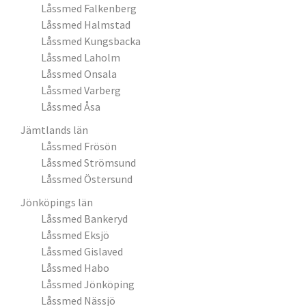
Låssmed Falkenberg
Låssmed Halmstad
Låssmed Kungsbacka
Låssmed Laholm
Låssmed Onsala
Låssmed Varberg
Låssmed Åsa
Jämtlands län
Låssmed Frösön
Låssmed Strömsund
Låssmed Östersund
Jönköpings län
Låssmed Bankeryd
Låssmed Eksjö
Låssmed Gislaved
Låssmed Habo
Låssmed Jönköping
Låssmed Nässjö