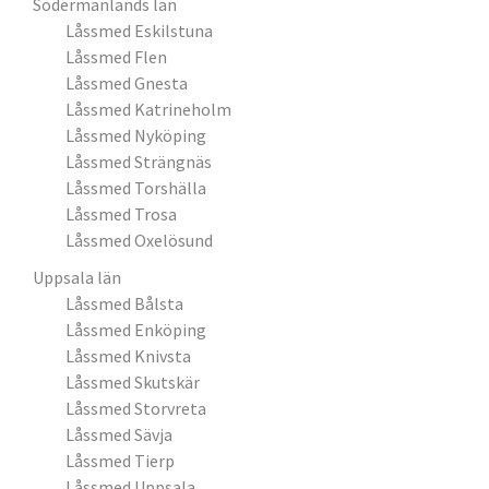
Södermanlands län
Låssmed Eskilstuna
Låssmed Flen
Låssmed Gnesta
Låssmed Katrineholm
Låssmed Nyköping
Låssmed Strängnäs
Låssmed Torshälla
Låssmed Trosa
Låssmed Oxelösund
Uppsala län
Låssmed Bålsta
Låssmed Enköping
Låssmed Knivsta
Låssmed Skutskär
Låssmed Storvreta
Låssmed Sävja
Låssmed Tierp
Låssmed Uppsala