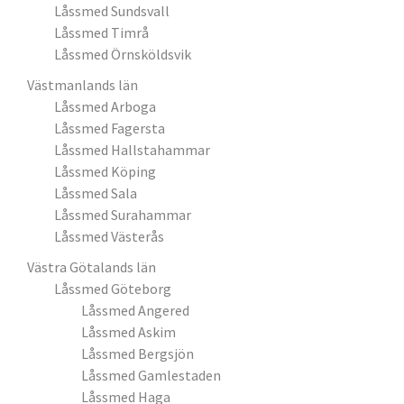
Låssmed Sundsvall
Låssmed Timrå
Låssmed Örnsköldsvik
Västmanlands län
Låssmed Arboga
Låssmed Fagersta
Låssmed Hallstahammar
Låssmed Köping
Låssmed Sala
Låssmed Surahammar
Låssmed Västerås
Västra Götalands län
Låssmed Göteborg
Låssmed Angered
Låssmed Askim
Låssmed Bergsjön
Låssmed Gamlestaden
Låssmed Haga