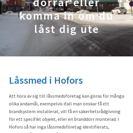
dörrar eller
komma in om du
låst dig ute
Låssmed i Hofors
Att höra av sig till låssmedsföretag kan göras för många
olika ändamål, exempelvis ifall man önskar få ett
brandsystem installerat, vill få en säkerhetsrådgivning
för ett specifikt objekt, eller en branddörr monterad. I
Hofors så har inga låssmedsföretag identifierats,