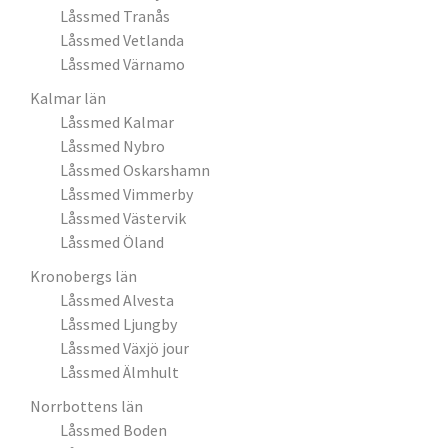
Låssmed Tranås
Låssmed Vetlanda
Låssmed Värnamo
Kalmar län
Låssmed Kalmar
Låssmed Nybro
Låssmed Oskarshamn
Låssmed Vimmerby
Låssmed Västervik
Låssmed Öland
Kronobergs län
Låssmed Alvesta
Låssmed Ljungby
Låssmed Växjö jour
Låssmed Älmhult
Norrbottens län
Låssmed Boden