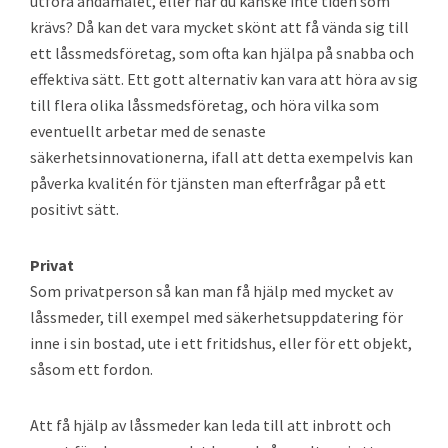
utföra ändamålet, eller har du kanske inte tiden som
krävs? Då kan det vara mycket skönt att få vända sig till
ett låssmedsföretag, som ofta kan hjälpa på snabba och
effektiva sätt. Ett gott alternativ kan vara att höra av sig
till flera olika låssmedsföretag, och höra vilka som
eventuellt arbetar med de senaste
säkerhetsinnovationerna, ifall att detta exempelvis kan
påverka kvalitén för tjänsten man efterfrågar på ett
positivt sätt.
Privat
Som privatperson så kan man få hjälp med mycket av
låssmeder, till exempel med säkerhetsuppdatering för
inne i sin bostad, ute i ett fritidshus, eller för ett objekt,
såsom ett fordon.
Att få hjälp av låssmeder kan leda till att inbrott och