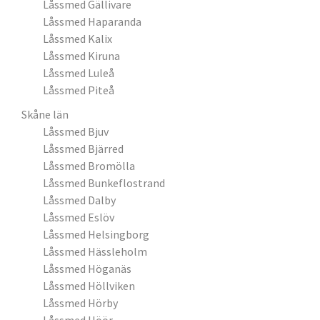
Låssmed Gällivare
Låssmed Haparanda
Låssmed Kalix
Låssmed Kiruna
Låssmed Luleå
Låssmed Piteå
Skåne län
Låssmed Bjuv
Låssmed Bjärred
Låssmed Bromölla
Låssmed Bunkeflostrand
Låssmed Dalby
Låssmed Eslöv
Låssmed Helsingborg
Låssmed Hässleholm
Låssmed Höganäs
Låssmed Höllviken
Låssmed Hörby