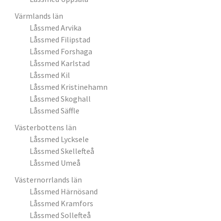
Värmlands län
Låssmed Arvika
Låssmed Filipstad
Låssmed Forshaga
Låssmed Karlstad
Låssmed Kil
Låssmed Kristinehamn
Låssmed Skoghall
Låssmed Säffle
Västerbottens län
Låssmed Lycksele
Låssmed Skellefteå
Låssmed Umeå
Västernorrlands län
Låssmed Härnösand
Låssmed Kramfors
Låssmed Sollefteå