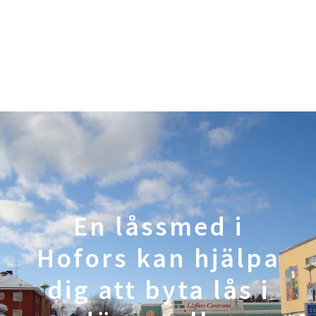
En låssmed i
Hofors kan hjälpa
dig att byta lås i