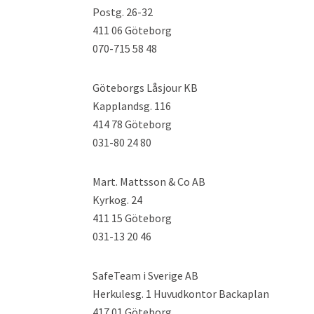
Postg. 26-32
411 06 Göteborg
070-715 58 48
Göteborgs Låsjour KB
Kapplandsg. 116
414 78 Göteborg
031-80 24 80
Mart. Mattsson & Co AB
Kyrkog. 24
411 15 Göteborg
031-13 20 46
SafeTeam i Sverige AB
Herkulesg. 1 Huvudkontor Backaplan
417 01 Göteborg