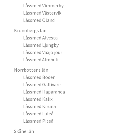
Låssmed Vimmerby
Låssmed Västervik
Låssmed Öland
Kronobergs län
Låssmed Alvesta
Låssmed Ljungby
Låssmed Växjö jour
Låssmed Älmhult
Norrbottens län
Låssmed Boden
Låssmed Gällivare
Låssmed Haparanda
Låssmed Kalix
Låssmed Kiruna
Låssmed Luleå
Låssmed Piteå
Skåne län