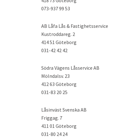
418 73 Göteborg
073-937 99 53
AB Låfa Lås & Fastighetsservice
Kustroddareg. 2
414 51 Göteborg
031-42 42 42
Södra Vägens Låsservice AB
Mölndalsv. 23
412 63 Göteborg
031-83 20 25
Låsinväst Svenska AB
Friggag. 7
411 01 Göteborg
031-80 24 24