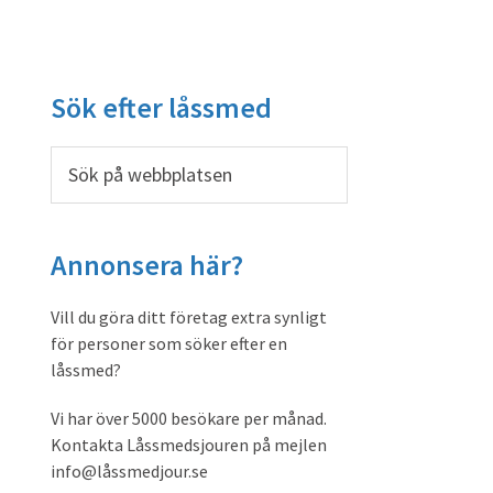
Primärt
Sök efter låssmed
sidofält
Sök
på
webbplatsen
Annonsera här?
Vill du göra ditt företag extra synligt
för personer som söker efter en
låssmed?
Vi har över 5000 besökare per månad.
Kontakta Låssmedsjouren på mejlen
info@låssmedjour.se