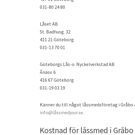
031-80 24 80
Låset AB
St. Badhusg. 32
411 21 Göteborg
031-13 70 01
Göteborgs Lås-o. Nyckelverkstad AB
Ånäsv. 6
416 67 Göteborg
031-19 03 19
Känner du till något låssmedsföretag i Gråbo at
info@låssmedjour.se
.
Kostnad för låssmed i Gråbo