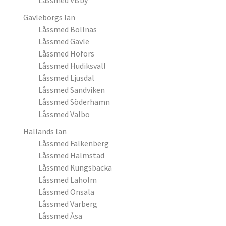
Låssmed Visby
Gävleborgs län
Låssmed Bollnäs
Låssmed Gävle
Låssmed Hofors
Låssmed Hudiksvall
Låssmed Ljusdal
Låssmed Sandviken
Låssmed Söderhamn
Låssmed Valbo
Hallands län
Låssmed Falkenberg
Låssmed Halmstad
Låssmed Kungsbacka
Låssmed Laholm
Låssmed Onsala
Låssmed Varberg
Låssmed Åsa