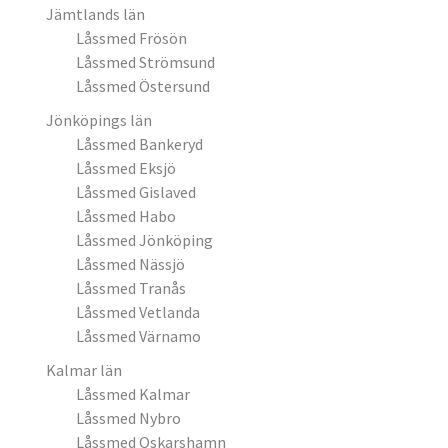
Jämtlands län
Låssmed Frösön
Låssmed Strömsund
Låssmed Östersund
Jönköpings län
Låssmed Bankeryd
Låssmed Eksjö
Låssmed Gislaved
Låssmed Habo
Låssmed Jönköping
Låssmed Nässjö
Låssmed Tranås
Låssmed Vetlanda
Låssmed Värnamo
Kalmar län
Låssmed Kalmar
Låssmed Nybro
Låssmed Oskarshamn