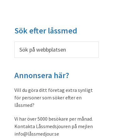
Primärt
Sök efter låssmed
sidofält
Sök
på
webbplatsen
Annonsera här?
Vill du göra ditt företag extra synligt
för personer som söker efter en
låssmed?
Vi har över 5000 besökare per månad.
Kontakta Låssmedsjouren på mejlen
info@låssmedjour.se