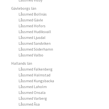
Låssmed Visby
Gävleborgs län
Låssmed Bollnäs
Låssmed Gävle
Låssmed Hofors
Låssmed Hudiksvall
Låssmed Ljusdal
Låssmed Sandviken
Låssmed Söderhamn
Låssmed Valbo
Hallands län
Låssmed Falkenberg
Låssmed Halmstad
Låssmed Kungsbacka
Låssmed Laholm
Låssmed Onsala
Låssmed Varberg
Låssmed Åsa