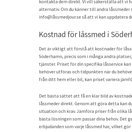
kontakta dem direkt. Vi vill säkerställa att vi 
alternativ. Om du känner till andra låssmeder 
info@låssmedjour.se så att vi kan uppdatera d
Kostnad för låssmed i Söde
Det är viktigt att förstå att kostnader för låss
Söderhamn, precis som i många andra platser, 
tjänster. Priset för din specifika låsservice ka
behöver utföras och tidpunkten när du behöver 
från ditt hem eller bil, kan priset variera jämf
Det bästa sättet att få en klar bild av kostnad
låssmeder direkt. Genom att göra detta kan du
situation och krav. Jämföra priser från olika l
bästa lösningen som passar dina behov. Det ge
erbjudanden som varje låssmed har, vilket gör 