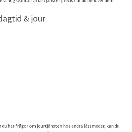
rera högkvalitativa låstjänster precis när du behöver dem.
agtid & jour
 du har frågor om jourtjänsten hos andra låssmeder, kan du