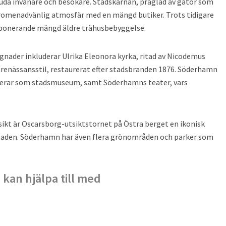
juda invånare och besökare. Stadskärnan, präglad av gator som
omenadvänlig atmosfär med en mängd butiker. Trots tidigare
mponerande mängd äldre trähusbebyggelse.
ader inkluderar Ulrika Eleonora kyrka, ritad av Nicodemus
sk renässansstil, restaurerat efter stadsbranden 1876. Söderhamn
gerar som stadsmuseum, samt Söderhamns teater, vars
kt är Oscarsborg-utsiktstornet på Östra berget en ikonisk
 staden. Söderhamn har även flera grönområden och parker som
 kan hjälpa till med