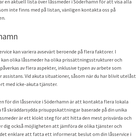
har en aktuell lista över låssmeder i Söderhamn för att visa alla
som inte finns med på listan, vänligen kontakta oss på
en.
rhamn
ervice kan variera avsevärt beroende på flera faktorer. I
kan olika låssmeder ha olika prissättningsstrukturer och
n påverkas av flera aspekter, inklusive typen av arbete som
assistans. Vid akuta situationer, såsom när du har blivit utelåst
ört med icke-akuta tjänster.
en för din låsservice i Söderhamn är att kontakta flera lokala
 få skräddarsydda prisuppskattningar baserade på din unika
åssmeder är ett klokt steg för att hitta den mest prisvärda och
r dig också möjligheten att jämföra de olika tjänster och
det enklare att fatta ett informerat beslut om din låsservice i