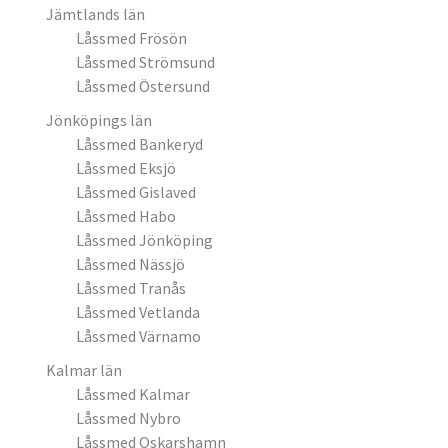
Jämtlands län
Låssmed Frösön
Låssmed Strömsund
Låssmed Östersund
Jönköpings län
Låssmed Bankeryd
Låssmed Eksjö
Låssmed Gislaved
Låssmed Habo
Låssmed Jönköping
Låssmed Nässjö
Låssmed Tranås
Låssmed Vetlanda
Låssmed Värnamo
Kalmar län
Låssmed Kalmar
Låssmed Nybro
Låssmed Oskarshamn