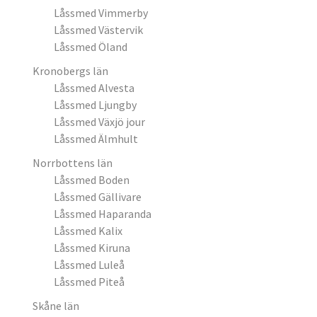
Låssmed Vimmerby
Låssmed Västervik
Låssmed Öland
Kronobergs län
Låssmed Alvesta
Låssmed Ljungby
Låssmed Växjö jour
Låssmed Älmhult
Norrbottens län
Låssmed Boden
Låssmed Gällivare
Låssmed Haparanda
Låssmed Kalix
Låssmed Kiruna
Låssmed Luleå
Låssmed Piteå
Skåne län