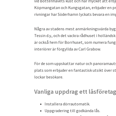
vid Bottenhavets kust och har mycket att erb
Köpmangatan och Kungsgatan, erbjuder en pr
rivningar har Söderhamn lyckats bevara en i
Några av stadens mest anmärkningsvärda byggn
Tessin d.y., och det vackra rådhuset i holländ
är också hem för Borrhuset, som numera fun
interiörer är förgyllda av Carl Grabow.
För de som uppskattar natur och panoramautsi
plats som erbjuder en fantastisk utsikt över
lockar besökare.
Vanliga uppdrag ett låsföretag
Installera dörrautomatik.
Uppgradering till godkända lås.