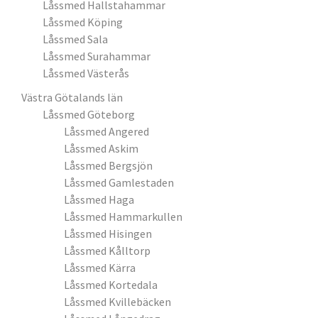
Låssmed Hallstahammar
Låssmed Köping
Låssmed Sala
Låssmed Surahammar
Låssmed Västerås
Västra Götalands län
Låssmed Göteborg
Låssmed Angered
Låssmed Askim
Låssmed Bergsjön
Låssmed Gamlestaden
Låssmed Haga
Låssmed Hammarkullen
Låssmed Hisingen
Låssmed Kålltorp
Låssmed Kärra
Låssmed Kortedala
Låssmed Kvillebäcken