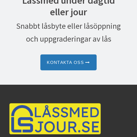
Låssmed under dagtid
eller jour
Snabbt låsbyte eller låsöppning
och uppgraderingar av lås
KONTAKTA OSS
Footer