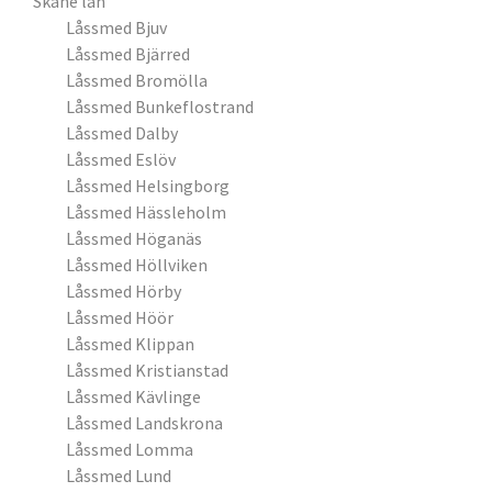
Skåne län
Låssmed Bjuv
Låssmed Bjärred
Låssmed Bromölla
Låssmed Bunkeflostrand
Låssmed Dalby
Låssmed Eslöv
Låssmed Helsingborg
Låssmed Hässleholm
Låssmed Höganäs
Låssmed Höllviken
Låssmed Hörby
Låssmed Höör
Låssmed Klippan
Låssmed Kristianstad
Låssmed Kävlinge
Låssmed Landskrona
Låssmed Lomma
Låssmed Lund