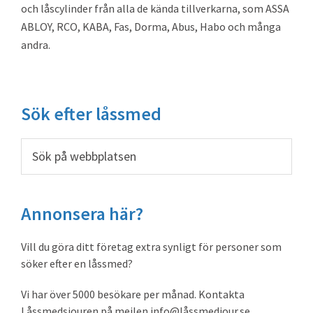
och låscylinder från alla de kända tillverkarna, som ASSA
ABLOY, RCO, KABA, Fas, Dorma, Abus, Habo och många
andra.
Primärt
Sök efter låssmed
sidofält
Sök
på
webbplatsen
Annonsera här?
Vill du göra ditt företag extra synligt för personer som
söker efter en låssmed?
Vi har över 5000 besökare per månad. Kontakta
Låssmedsjouren på mejlen info@låssmedjour.se