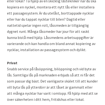
eller lokal? Ta hjälp av en skicklig låstekniker när du ska
kopiera en nyckel, montera ett nytt lås eller installera
ett passagesystem. Är du utelåst, borttappade nycklar
eller har du tappat nycklar till bilen? Dagtid eller
nattetid spelar ingen roll, låssmeden är tillgänglig
dygnet runt. Många låssmeder har jour för att raskt
kunna bistå med hjälp. Låssmedens arbetsuppgifter är
varierande och kan handla om bland annat kopiering av
nycklar, installation av passagesystem och dylikt.
Privat
Snabb service på låsöppning, bilöppning och vid byte av
lås. Samtliga lås på marknaden erbjuds så att ni får det
som passar dig bäst. Det vanligaste skälet till att kunder
vill byta lås på ytterdörr är att låset är gammalt eller
att många nycklar har varit i omlopp. Få hjälp med att se
över säkerheten i ditt hem, fritidshus eller lokal.