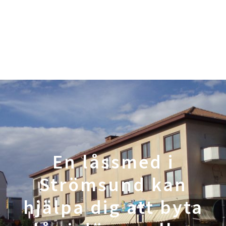
En låssmed i
Strömsund kan
hjälpa dig att byta