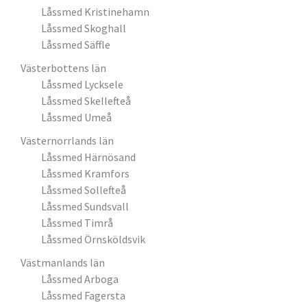
Låssmed Kristinehamn
Låssmed Skoghall
Låssmed Säffle
Västerbottens län
Låssmed Lycksele
Låssmed Skellefteå
Låssmed Umeå
Västernorrlands län
Låssmed Härnösand
Låssmed Kramfors
Låssmed Sollefteå
Låssmed Sundsvall
Låssmed Timrå
Låssmed Örnsköldsvik
Västmanlands län
Låssmed Arboga
Låssmed Fagersta