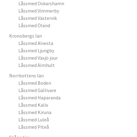
Låssmed Oskarshamn
Låssmed Vimmerby
Låssmed Västervik
Låssmed Öland
Kronobergs län
Låssmed Alvesta
Låssmed Ljungby
Låssmed Växjö jour
Låssmed Älmhult
Norrbottens län
Låssmed Boden
Låssmed Gällivare
Låssmed Haparanda
Låssmed Kalix
Låssmed Kiruna
Låssmed Luleå
Låssmed Piteå