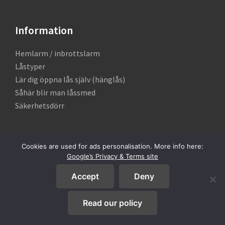
Information
Hemlarm / inbrottslarm
Låstyper
Lär dig öppna lås själv (hänglås)
Såhär blir man låssmed
Säkerhetsdörr
Om Låssmedsjour.SE
Cookies are used for ads personalisation. More info here:
Google’s Privacy & Terms site
Detta är en oberoende informationssida utan koppling
till något låssmedsföretag. Här kan du hitta en låssmed
Accept
Deny
i ditt närområde med eller utan jour.
Read our policy
Felaktiga uppgifter?