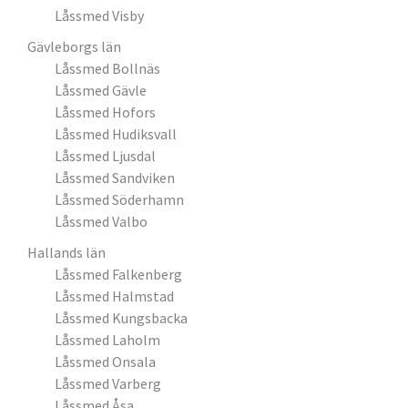
Låssmed Visby
Gävleborgs län
Låssmed Bollnäs
Låssmed Gävle
Låssmed Hofors
Låssmed Hudiksvall
Låssmed Ljusdal
Låssmed Sandviken
Låssmed Söderhamn
Låssmed Valbo
Hallands län
Låssmed Falkenberg
Låssmed Halmstad
Låssmed Kungsbacka
Låssmed Laholm
Låssmed Onsala
Låssmed Varberg
Låssmed Åsa