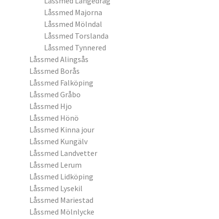
Låssmed Långedrag
Låssmed Majorna
Låssmed Mölndal
Låssmed Torslanda
Låssmed Tynnered
Låssmed Alingsås
Låssmed Borås
Låssmed Falköping
Låssmed Gråbo
Låssmed Hjo
Låssmed Hönö
Låssmed Kinna jour
Låssmed Kungälv
Låssmed Landvetter
Låssmed Lerum
Låssmed Lidköping
Låssmed Lysekil
Låssmed Mariestad
Låssmed Mölnlycke