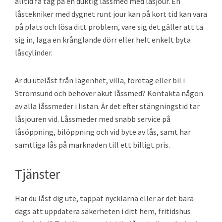
alltid få tag på en duktig låssmed med låsjour. En
låstekniker med dygnet runt jour kan på kort tid kan vara
på plats och lösa ditt problem, vare sig det gäller att ta
sig in, laga en krånglande dörr eller helt enkelt byta
låscylinder.
Är du utelåst från lägenhet, villa, företag eller bil i
Strömsund och behöver akut låssmed? Kontakta någon
av alla låssmeder i listan. Är det efter stängningstid tar
låsjouren vid. Låssmeder med snabb service på
låsöppning, bilöppning och vid byte av lås, samt har
samtliga lås på marknaden till ett billigt pris.
Tjänster
Har du låst dig ute, tappat nycklarna eller är det bara
dags att uppdatera säkerheten i ditt hem, fritidshus