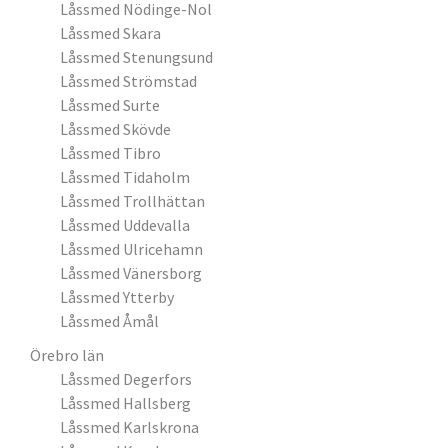
Låssmed Nödinge-Nol
Låssmed Skara
Låssmed Stenungsund
Låssmed Strömstad
Låssmed Surte
Låssmed Skövde
Låssmed Tibro
Låssmed Tidaholm
Låssmed Trollhättan
Låssmed Uddevalla
Låssmed Ulricehamn
Låssmed Vänersborg
Låssmed Ytterby
Låssmed Åmål
Örebro län
Låssmed Degerfors
Låssmed Hallsberg
Låssmed Karlskrona