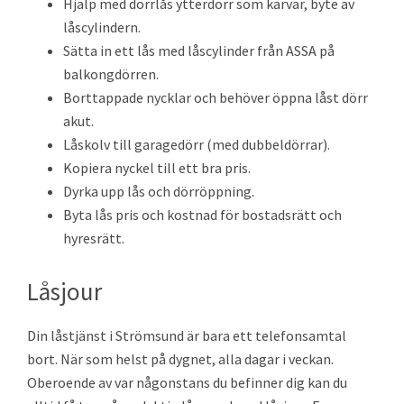
Hjälp med dörrlås ytterdörr som kärvar, byte av
låscylindern.
Sätta in ett lås med låscylinder från ASSA på
balkongdörren.
Borttappade nycklar och behöver öppna låst dörr
akut.
Låskolv till garagedörr (med dubbeldörrar).
Kopiera nyckel till ett bra pris.
Dyrka upp lås och dörröppning.
Byta lås pris och kostnad för bostadsrätt och
hyresrätt.
Låsjour
Din låstjänst i Strömsund är bara ett telefonsamtal
bort. När som helst på dygnet, alla dagar i veckan.
Oberoende av var någonstans du befinner dig kan du